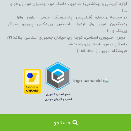
لوازم آرایشی و بهداشتی ( شامپو ، ماسک مو ، لوسیون مو ، ژل مو و
....)
در مجموع برندهای (فیلیپس - پاناسونیک - سونی - براون - والرا -
رمینگتون - موزر - وال - ارمیلا - بابیلیس - پرومکس - پروویو - سورکر -
پریتک و ...)
آدرس : جمهوری اسلامی، کوچه رم، خیابان جمهوری اسلامی، پلاک: 619
پاساژ پردیس، طبقه: اول، واحد: 5،
فروشگاه : نوبهار ( nobahar )
جستجو
طراحی و سئو سایت توسط
سایت‌ساز بساز