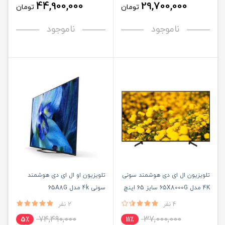
44,900,000
29,700,000
تومان
تومان
ناموجود
ناموجود
تلویزیون ال ای دی هوشمند سونی
تلویزیون او ال ای دی هوشمند
4K مدل 65X8000G سایز 65 اینچ
سونی 4k مدل 65A8G
4 نفر
2 نفر
74,490,000
37,000,000
5٪
11٪