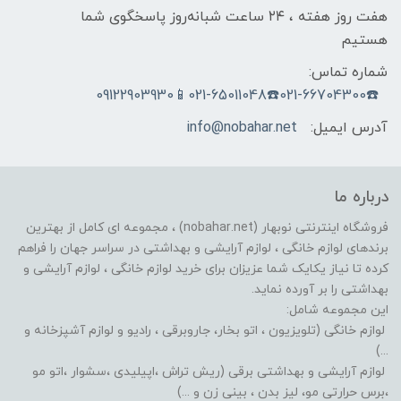
هفت روز هفته ، ۲۴ ساعت شبانه‌روز پاسخگوی شما
هستیم
شماره تماس:
☎️021-66704300☎️021-65011048📱09122903930
آدرس ایمیل:
info@nobahar.net
درباره ما
فروشگاه اینترنتی نوبهار (nobahar.net) ، مجموعه ای کامل از بهترین
برندهای لوازم خانگی ، لوازم آرایشی و بهداشتی در سراسر جهان را فراهم
کرده تا نیاز یکایک شما عزیزان برای خرید لوازم خانگی ، لوازم آرایشی و
بهداشتی را بر آورده نماید.
این مجموعه شامل:
لوازم خانگی (تلویزیون ، اتو بخار، جاروبرقی ، رادیو و لوازم آشپزخانه و
...)
لوازم آرایشی و بهداشتی برقی (ریش تراش ،اپیلیدی ،سشوار ،اتو مو
،برس حرارتی مو، لیز بدن ، بینی زن و ...)