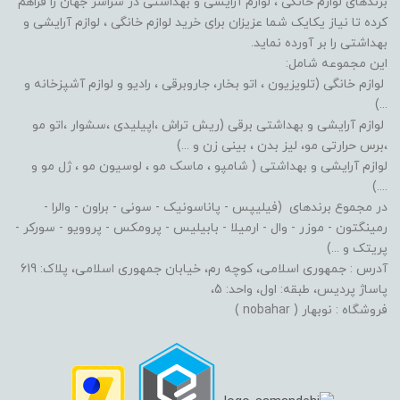
برندهای لوازم خانگی ، لوازم آرایشی و بهداشتی در سراسر جهان را فراهم
کرده تا نیاز یکایک شما عزیزان برای خرید لوازم خانگی ، لوازم آرایشی و
بهداشتی را بر آورده نماید.
این مجموعه شامل:
لوازم خانگی (تلویزیون ، اتو بخار، جاروبرقی ، رادیو و لوازم آشپزخانه و
...)
لوازم آرایشی و بهداشتی برقی (ریش تراش ،اپیلیدی ،سشوار ،اتو مو
،برس حرارتی مو، لیز بدن ، بینی زن و ...)
لوازم آرایشی و بهداشتی ( شامپو ، ماسک مو ، لوسیون مو ، ژل مو و
....)
در مجموع برندهای (فیلیپس - پاناسونیک - سونی - براون - والرا -
رمینگتون - موزر - وال - ارمیلا - بابیلیس - پرومکس - پروویو - سورکر -
پریتک و ...)
آدرس : جمهوری اسلامی، کوچه رم، خیابان جمهوری اسلامی، پلاک: 619
پاساژ پردیس، طبقه: اول، واحد: 5،
فروشگاه : نوبهار ( nobahar )