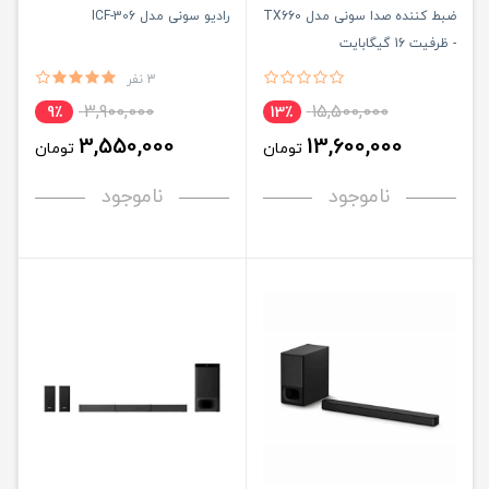
ضبط کننده صدا سونی مدل TX660
رادیو سونی مدل ICF-306
- ظرفیت 16 گیگابایت
3 نفر
3,900,000
15,500,000
9٪
13٪
3,550,000
13,600,000
تومان
تومان
ناموجود
ناموجود