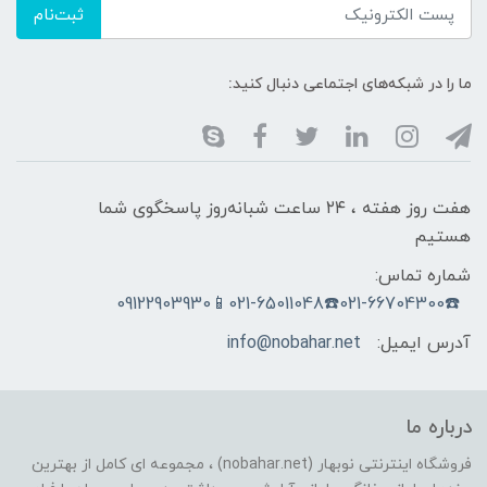
ثبت‌نام
ما را در شبکه‌های اجتماعی دنبال کنید:
هفت روز هفته ، ۲۴ ساعت شبانه‌روز پاسخگوی شما
هستیم
شماره تماس:
☎️021-66704300☎️021-65011048📱09122903930
آدرس ایمیل:
info@nobahar.net
درباره ما
فروشگاه اینترنتی نوبهار (nobahar.net) ، مجموعه ای کامل از بهترین