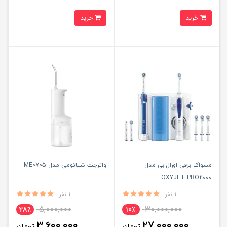
خرید
خرید
مسواک برقی اورال-بی مدل
واترجت شیائومی مدل ME0705
OXYJET PRO2000
1 نفر
1 نفر
5,000,000
30,000,000
28٪
10٪
3,600,000
27,000,000
تومان
تومان