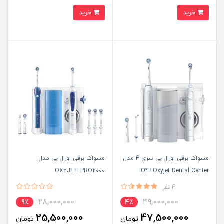
خرید
خرید
مسواک برقی اورال-بی سری 4 مدل
مسواک برقی اورال-بی مدل
OXYJET PRO2000
IO4+Oxyjet Dental Center
4 نفر
28,000,000
49,000,000
9٪
4٪
25,500,000
47,500,000
تومان
تومان