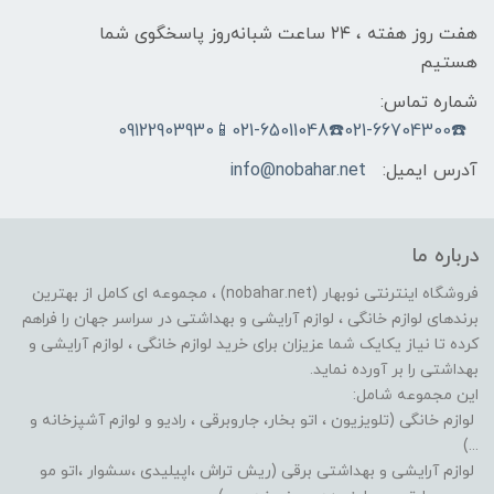
هفت روز هفته ، ۲۴ ساعت شبانه‌روز پاسخگوی شما
هستیم
شماره تماس:
☎️021-66704300☎️021-65011048📱09122903930
آدرس ایمیل:
info@nobahar.net
درباره ما
فروشگاه اینترنتی نوبهار (nobahar.net) ، مجموعه ای کامل از بهترین
برندهای لوازم خانگی ، لوازم آرایشی و بهداشتی در سراسر جهان را فراهم
کرده تا نیاز یکایک شما عزیزان برای خرید لوازم خانگی ، لوازم آرایشی و
بهداشتی را بر آورده نماید.
این مجموعه شامل:
لوازم خانگی (تلویزیون ، اتو بخار، جاروبرقی ، رادیو و لوازم آشپزخانه و
...)
لوازم آرایشی و بهداشتی برقی (ریش تراش ،اپیلیدی ،سشوار ،اتو مو