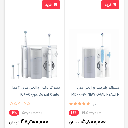
خرید
خرید
مسواک واترجت اورال-بی مدل
مسواک برقی اورال-بی سری 4 مدل
IO4+Oxyjet Dental Center
MD20.020 NEW ORAL HEALTH
CENTER به همراه 2 عدد سری
1 نفر
50,000,000
19,500,000
3٪
19٪
48,500,000
15,800,000
تومان
تومان