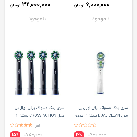
32,000,000
6,000,000
تومان
تومان
ناموجود
ناموجود
سری یدک مسواک برقی اورال-بی
سری یدک مسواک برقی اورال-بی
مدل DUAL CLEAN بسته 3 عددی
مدل CROSS ACTION بسته 4
عددی
1 نفر
1,750,000
1,700,000
15٪
12٪