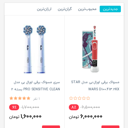
جدیدترین
محبوب‌ترین
گران‌ترین
ارزان‌ترین
مسواک برقی اورال-بی مدل STAR
سری مسواک برقی اورال بی مدل
WARS D100.413.2KX
PRO SENSITIVE CLEAN بسته 2
عددی
1 نفر
1,700,000
6,500,000
6٪
8٪
1,600,000
6,000,000
تومان
تومان