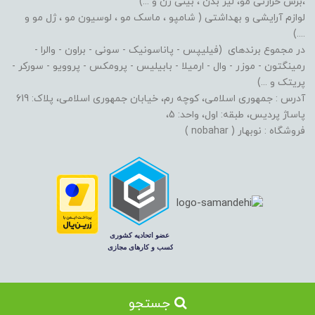
،برس حرارتی مو، لیز بدن ، بینی زن و ...)
لوازم آرایشی و بهداشتی ( شامپو ، ماسک مو ، لوسیون مو ، ژل مو و
....)
در مجموع برندهای (فیلیپس - پاناسونیک - سونی - براون - والرا -
رمینگتون - موزر - وال - ارمیلا - بابیلیس - پرومکس - پروویو - سورکر -
پریتک و ...)
آدرس : جمهوری اسلامی، کوچه رم، خیابان جمهوری اسلامی، پلاک: 619
پاساژ پردیس، طبقه: اول، واحد: 5،
فروشگاه : نوبهار ( nobahar )
جستجو
طراحی و سئو سایت توسط
سایت‌ساز بساز