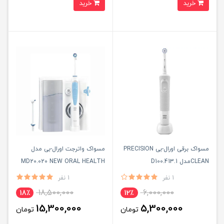
خرید
خرید
مسواک برقی اورال-بی PRECISION
مسواک واترجت اورال-بی مدل
CLEANمدل D100.413.1
MD20.020 NEW ORAL HEALTH
CENTER به همراه 2 عدد سری
1 نفر
1 نفر
18,500,000
6,000,000
18٪
12٪
15,300,000
5,300,000
تومان
تومان