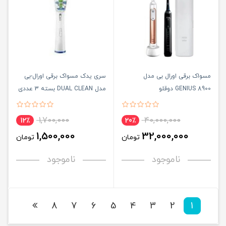
مسواک برقی اورال بی مدل
سری یدک مسواک برقی اورال-بی
GENIUS 8900 دوقلو
مدل DUAL CLEAN بسته 3 عددی
1,700,000
40,000,000
12٪
20٪
1,500,000
32,000,000
تومان
تومان
ناموجود
ناموجود
8
7
6
5
4
3
2
1