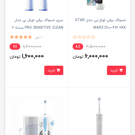
مسواک برقی اورال-بی مدل STAR
سری مسواک برقی اورال بی مدل
WARS D100.413.2KX
PRO SENSITIVE CLEAN بسته 2
عددی
1 نفر
1,700,000
6,500,000
6٪
8٪
1,600,000
6,000,000
تومان
تومان
خرید
خرید