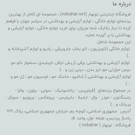
درباره ما
فروشگاه اینترنتی نوبهار (nobahar.net) ، مجموعه ای کامل از بهترین
برندهای لوازم خانگی ، لوازم آرایشی و بهداشتی در سراسر جهان را فراهم
کرده تا نیاز یکایک شما عزیزان برای خرید لوازم خانگی ، لوازم آرایشی و
بهداشتی را بر آورده نماید.
این مجموعه شامل:
لوازم خانگی (تلویزیون ، اتو بخار، جاروبرقی ، رادیو و لوازم آشپزخانه و
...)
لوازم آرایشی و بهداشتی برقی (ریش تراش ،اپیلیدی ،سشوار ،اتو مو
،برس حرارتی مو، لیز بدن ، بینی زن و ...)
لوازم آرایشی و بهداشتی ( شامپو ، ماسک مو ، لوسیون مو ، ژل مو و
....)
در مجموع برندهای (فیلیپس - پاناسونیک - سونی - براون - والرا -
رمینگتون - موزر - وال - ارمیلا - بابیلیس - پرومکس - پروویو - سورکر -
پریتک و ...)
آدرس : جمهوری اسلامی، کوچه رم، خیابان جمهوری اسلامی، پلاک: 619
پاساژ پردیس، طبقه: اول، واحد: 5،
فروشگاه : نوبهار ( nobahar )