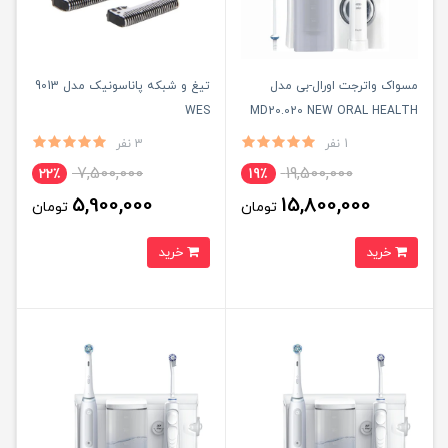
مسواک واترجت اورال-بی مدل
تیغ و شبکه پاناسونیک مدل 9013
WES
MD20.020 NEW ORAL HEALTH
CENTER به همراه 2 عدد سری
1 نفر
3 نفر
7,500,000
19,500,000
22٪
19٪
5,900,000
15,800,000
تومان
تومان
خرید
خرید