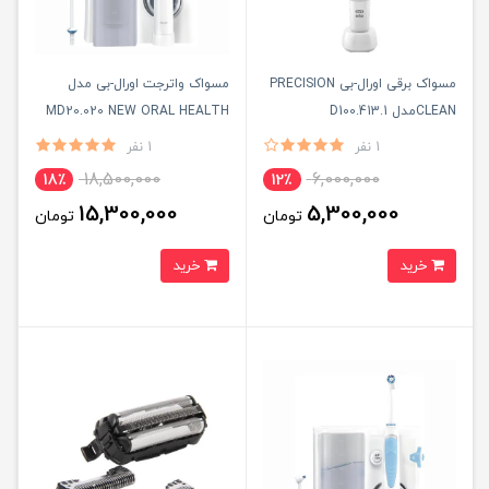
مسواک برقی اورال-بی PRECISION
مسواک واترجت اورال-بی مدل
CLEANمدل D100.413.1
MD20.020 NEW ORAL HEALTH
CENTER به همراه 2 عدد سری
1 نفر
1 نفر
18,500,000
6,000,000
18٪
12٪
15,300,000
5,300,000
تومان
تومان
خرید
خرید