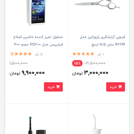
قیچی آرایشگری رازورلاین مدل
محلول تمیز کننده ماشین اصلاح
R22W سایز 5/5 اینچ
فیلیپس مدل HQ200 حجم 300
میلی لیتر
1 نفر
5 نفر
1,500,000
3,500,000
15٪
9,900,000
3,000,000
تومان
تومان
خرید
خرید