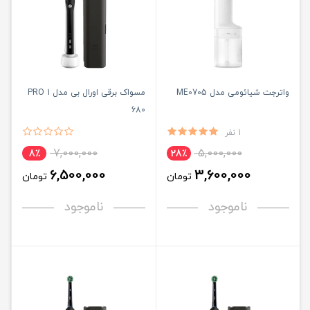
واترجت شیائومی مدل ME0705
مسواک برقی اورال بی مدل PRO 1
680
1 نفر
7,000,000
5,000,000
8٪
28٪
6,500,000
3,600,000
تومان
تومان
ناموجود
ناموجود