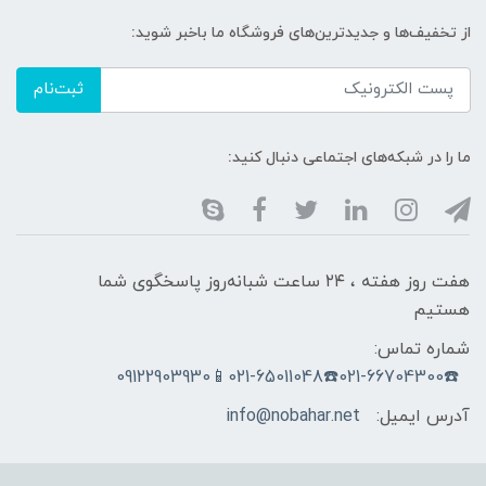
از تخفیف‌ها و جدیدترین‌های فروشگاه ما باخبر شوید:
ثبت‌نام
ما را در شبکه‌های اجتماعی دنبال کنید:
هفت روز هفته ، ۲۴ ساعت شبانه‌روز پاسخگوی شما
هستیم
شماره تماس:
☎️021-66704300☎️021-65011048📱09122903930
آدرس ایمیل:
info@nobahar.net