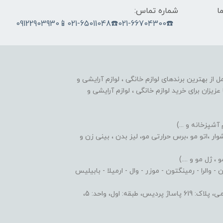
ما
شماره تماس:
☎️021-66704300☎️021-65011048📱09122903930
nobahar.n) ، مجموعه ای کامل از بهترین برندهای لوازم خانگی ، لوازم آرایشی و
زیزان برای خرید لوازم خانگی ، لوازم آرایشی و
 آشپزخانه و ...)
ر ،اتو مو ،برس حرارتی مو، لیز بدن ، بینی زن و
 ژل مو و ....)
والرا - رمینگتون - موزر - وال - ارمیلا - بابیلیس
 اول، واحد: 5،