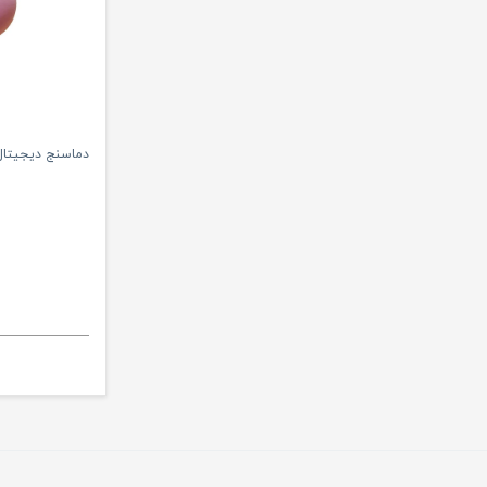
دماسنج دیجیتال حما