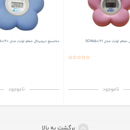
م اونت مدل SCH550/21
دماسنج دیجیتال حمام اونت مدل SCH550/20
ناموجود
ناموجود
برگشت به بالا