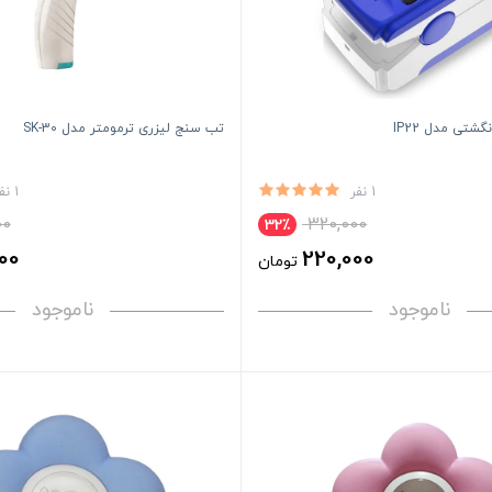
شتی مدل IP22
تب سنج لیزری ترمومتر مدل SK-30
1 نفر
1 نفر
00
320,000
32٪
00
220,000
تومان
ناموجود
ناموجود