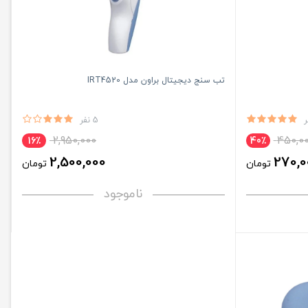
تب سنج دیجیتال براون مدل IRT4520
5 نفر
2,950,000
450,0
16٪
40٪
2,500,000
270,0
تومان
تومان
ناموجود