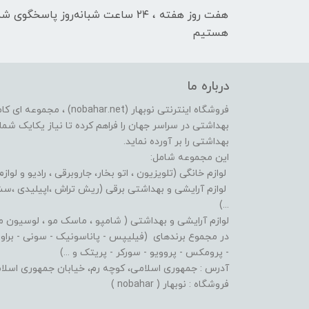
هفت روز هفته ، ۲۴ ساعت شبانه‌روز پاسخگوی ش
هستیم
درباره ما
فروشگاه اینترنتی نوبهار (et
بهداشتی در سراسر جهان را فراهم کرده تا نیاز یکایک شما ع
بهداشتی را بر آورده نماید.
این مجموعه شامل:
لوازم خانگی (تلویزیون ، اتو بخار، جاروبرقی ، رادیو و لوازم
لوازم آرایشی و بهداشتی برقی (ریش تراش ،اپیلیدی ،سشوا
...)
لوازم آرایشی و بهداشتی ( شامپو ، ماسک مو ، لوسیون مو ،
در مجموع برندهای (فیلیپس - پاناسونیک - سونی - براون - 
- پرومکس - پروویو - سورکر - پریتک و ...)
آدرس : جمهوری اسلامی، کوچه رم، خیابان جمهوری اسلامی، پلاک: 619 پاساژ پردیس، طبقه:
فروشگاه : نوبهار ( nobahar )