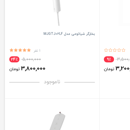
بخارگر شیائومی مدل MJGTJ02LF
1 نفر
5,000,000
3,500,
24٪
9٪
3,800,000
3,200
تومان
تومان
ناموجود