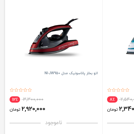
اتو بخار پاناسونیک مدل NI-JW950
3,300,000
2,540,
12٪
8٪
2,920,000
2,340
تومان
تومان
ناموجود