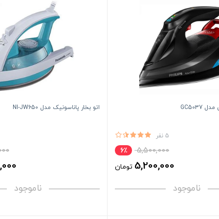
 GC5037
اتو بخار پاناسونیک مدل NI-JW650
5 نفر
000
5,500,000
6٪
,000
5,200,000
تومان
ناموجود
ناموجود