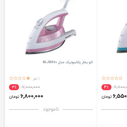
اتو بخار پاناسونیک مدل NI-JW660
1 نفر
7,000,000
6,800,
3٪
4٪
6,800,000
6,550
تومان
تومان
ناموجود