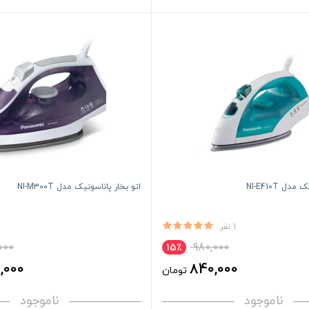
ل NI-E410T
اتو بخار پاناسونیک مدل NI-M300T
1 نفر
000
980,000
15٪
,000
840,000
تومان
ناموجود
ناموجود