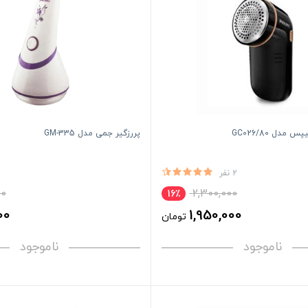
مدل GC026/80
پررزگیر جمی مدل GM-335
2 نفر
00
2,300,000
16٪
00
1,950,000
تومان
ناموجود
ناموجود