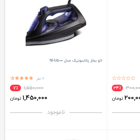
اتو بخار پاناسونیک مدل NI-U500
2 نفر
1,550,000
300,0
7٪
34٪
1,450,000
200,0
تومان
تومان
ناموجود