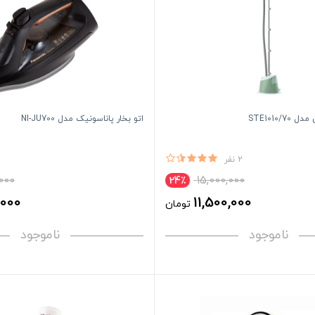
STE1010/
اتو بخار پاناسونیک مدل NI-JU700
2 نفر
,000
15,000,000
24٪
,000
11,500,000
تومان
ناموجود
ناموجود