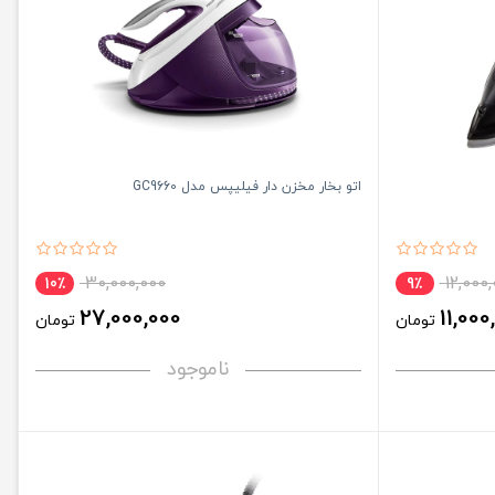
اتو بخار مخزن دار فیلیپس مدل GC9660
30,000,000
12,000
10٪
9٪
27,000,000
11,000
تومان
تومان
ناموجود