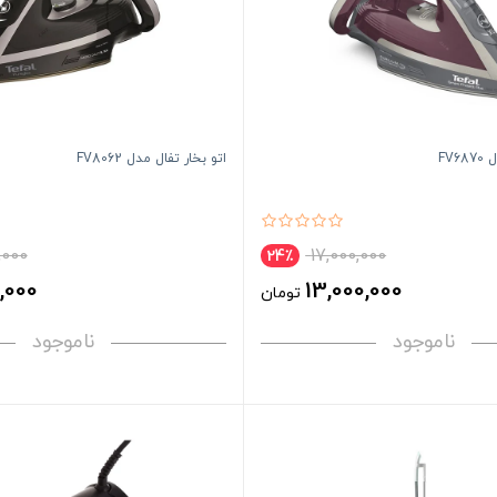
FV6
اتو بخار تفال مدل FV8062
,000
17,000,000
24٪
,000
13,000,000
تومان
ناموجود
ناموجود