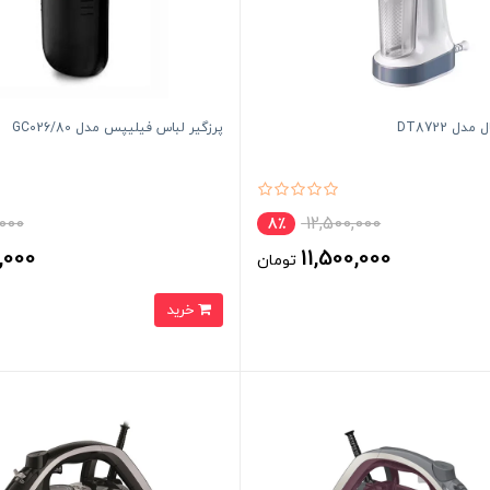
ل DT8722
پرزگیر لباس فیلیپس مدل GC026/80
000
12,500,000
8٪
,000
11,500,000
تومان
خرید