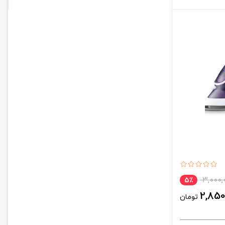
3,000,
5٪
2,850
تومان