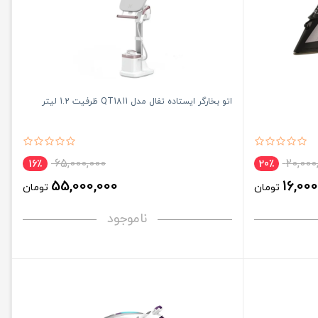
اتو بخارگر ایستاده تفال مدل QT1811 ظرفیت 1.2 لیتر
65,000,000
20,000
16٪
20٪
55,000,000
16,000
تومان
تومان
ناموجود