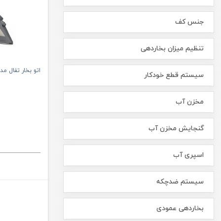
جنس کف
تنظیم میزان بخاردهی
اتو بخار تفال مدل 870
سیستم قطع خودکار
مخزن آب
گنجایش مخزن آب
اسپری آب
سیستم ضدچکه
بخاردهی عمودی