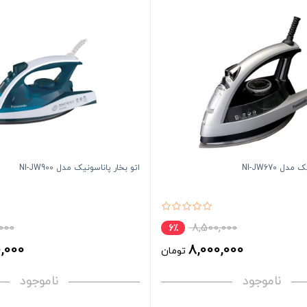
ل NI-JW670
اتو بخار پاناسونیک مدل NI-JW900
000
8,500,000
6٪
,000
8,000,000
تومان
ناموجود
ناموجود