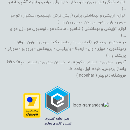
لوازم خانگی (تلویزیون ، اتو بخار، جاروبرقی ، رادیو و لوازم آشپزخانه و
...)
لوازم آرایشی و بهداشتی برقی (ریش تراش ،اپیلیدی ،سشوار ،اتو مو
،برس حرارتی مو، لیز بدن ، بینی زن و ...)
لوازم آرایشی و بهداشتی ( شامپو ، ماسک مو ، لوسیون مو ، ژل مو و
....)
در مجموع برندهای (فیلیپس - پاناسونیک - سونی - براون - والرا -
رمینگتون - موزر - وال - ارمیلا - بابیلیس - پرومکس - پروویو - سورکر -
پریتک و ...)
آدرس : جمهوری اسلامی، کوچه رم، خیابان جمهوری اسلامی، پلاک: 619
پاساژ پردیس، طبقه: اول، واحد: 5،
فروشگاه : نوبهار ( nobahar )