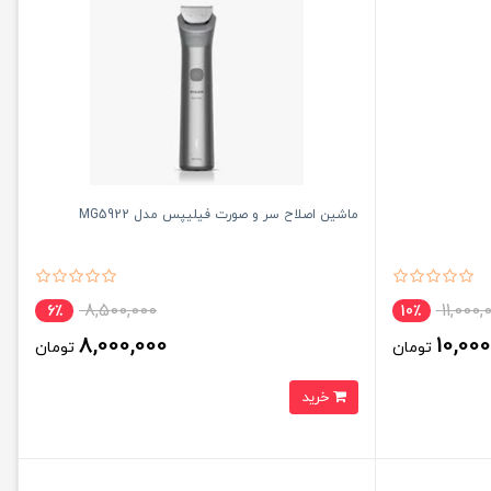
ماشین اصلاح سر و صورت فیلیپس مدل MG5922
8,500,000
11,000,
6٪
10٪
8,000,000
10,000
تومان
تومان
خرید