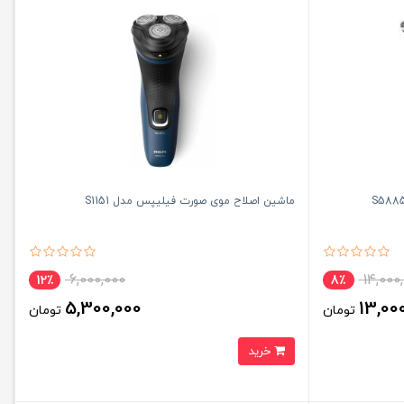
ماشین اصلاح موی صورت فیلیپس مدل S1151
6,000,000
14,000
12٪
8٪
5,300,000
13,00
تومان
تومان
خرید