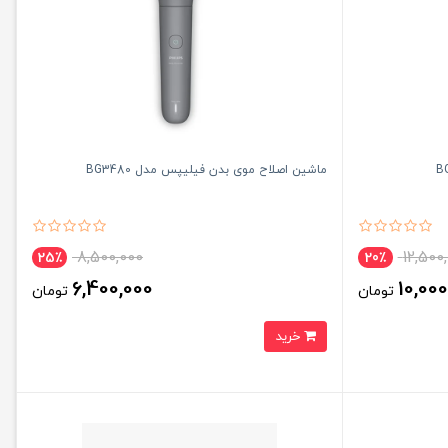
ماشین اصلاح موی بدن فیلیپس مدل BG3480
8,500,000
12,500
25٪
20٪
6,400,000
10,000
تومان
تومان
خرید