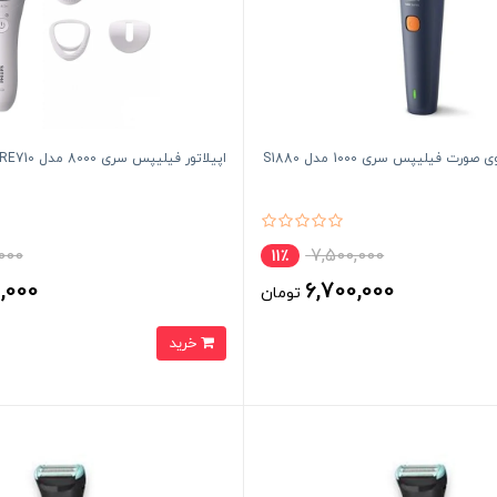
ت فیلیپس سری 1000 مدل S1880
اپیلاتور فیلیپس سری 8000 مدل BRE710
,000
7,500,000
11٪
0,000
6,700,000
تومان
خرید