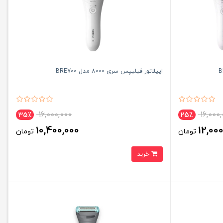
اپیلاتور فیلیپس سری 8000 مدل BRE700
16,000,000
16,000
35٪
25٪
10,400,000
12,00
تومان
تومان
خرید