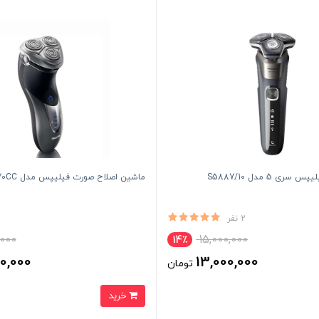
ی 5 مدل S5887/10
ماشین اصلاح صورت فیلیپس مدل HQ8270CC
2 نفر
,000
15,000,000
14٪
0,000
13,000,000
تومان
خرید