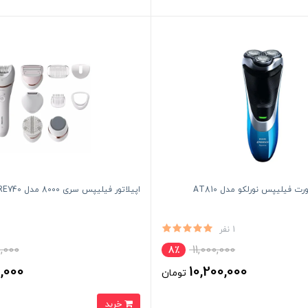
 فیلیپس نورلکو مدل AT810
اپیلاتور فیلیپس سری 8000 مدل BRE740
1 نفر
,000
11,000,000
8٪
0,000
10,200,000
تومان
خرید