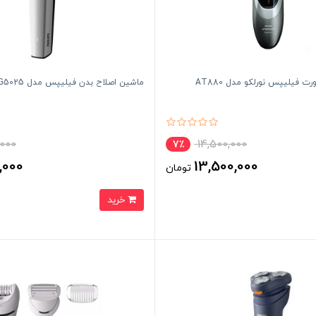
 فیلیپس نورلکو مدل AT880
ماشین اصلاح بدن فیلیپس مدل BG5025
,000
14,500,000
7٪
,000
13,500,000
تومان
خرید