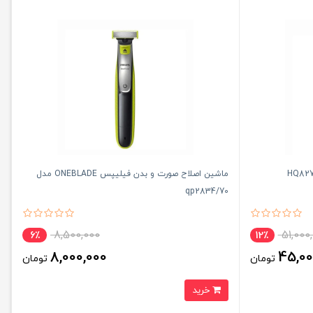
ماشین اصلاح صورت و بدن فیلیپس ONEBLADE مدل
qp2834/70
8,500,000
51,000
6٪
12٪
8,000,000
45,00
تومان
تومان
خرید