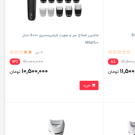
ماشین اصلاح سر و صورت فیلیپسسری 5000 مدل
MG5900
3 نفر
12,000,000
12,500
13٪
8٪
10,500,000
11,500
تومان
تومان
خرید