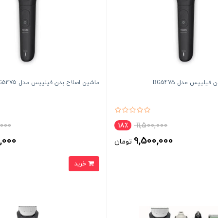
فیلیپس مدل BG5475
ماشین اصلاح بدن فیلیپس مدل BG5475
,000
11,500,000
18٪
,000
9,500,000
تومان
خرید