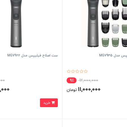
مدل MG7935
ست اصلاح فیلیپس مدل MG7922
000
12,000,000
9٪
,000
11,000,000
تومان
خرید