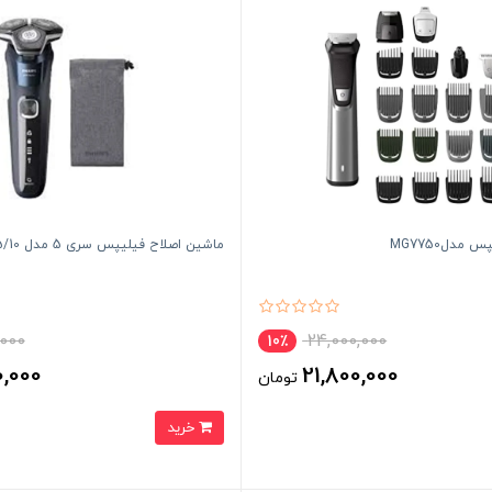
مدلMG7750
ماشین اصلاح فیلیپس سری 5 مدل S5885/10
,000
24,000,000
10٪
0,000
21,800,000
تومان
خرید