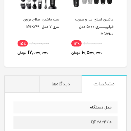
پس
ماشین اصلاح سر و صورت
ست ماشین اصلاح براون
ماشی
فیلیپسسری 5000 مدل
سری 7 مدل MGK7491
موزر 
MG5900
15٪
20,000,000
13٪
12,000,000
8
17,000,000
10,500,000
مان
تومان
تومان
مشخصات
دیدگاه‌ها
مدل دستگاه
QP2824/10