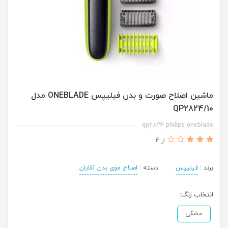
ماشین اصلاح صورت و بدن فیلیپس ONEBLADE مدل
QP2824/10
qp2824 philips oneblade
از 4
برند :
فیلیپس
دسته :
اصلاح موی بدن آقایان
انتخاب رنگ:
مشکی