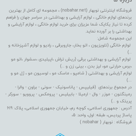
درباره ما
فروشگاه اینترنتی نوبهار (nobahar.net) ، مجموعه ای کامل از بهترین
برندهای لوازم خانگی ، لوازم آرایشی و بهداشتی در سراسر جهان را فراهم
کرده تا نیاز یکایک شما عزیزان برای خرید لوازم خانگی ، لوازم آرایشی و
بهداشتی را بر آورده نماید.
این مجموعه شامل:
لوازم خانگی (تلویزیون ، اتو بخار، جاروبرقی ، رادیو و لوازم آشپزخانه و
...)
لوازم آرایشی و بهداشتی برقی (ریش تراش ،اپیلیدی ،سشوار ،اتو مو
،برس حرارتی مو، لیز بدن ، بینی زن و ...)
لوازم آرایشی و بهداشتی ( شامپو ، ماسک مو ، لوسیون مو ، ژل مو و
....)
در مجموع برندهای (فیلیپس - پاناسونیک - سونی - براون - والرا -
رمینگتون - موزر - وال - ارمیلا - بابیلیس - پرومکس - پروویو - سورکر -
پریتک و ...)
آدرس : جمهوری اسلامی، کوچه رم، خیابان جمهوری اسلامی، پلاک: 619
پاساژ پردیس، طبقه: اول، واحد: 5،
فروشگاه : نوبهار ( nobahar )