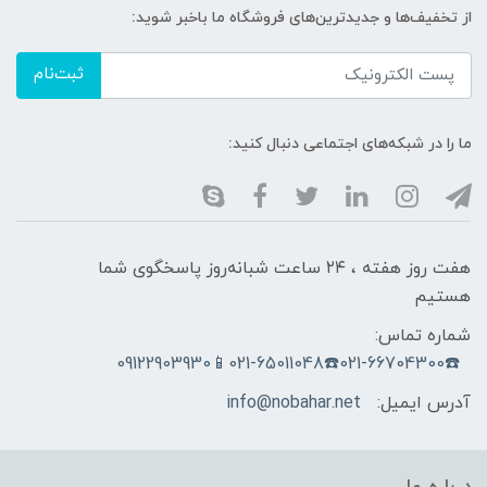
از تخفیف‌ها و جدیدترین‌های فروشگاه ما باخبر شوید:
ثبت‌نام
ما را در شبکه‌های اجتماعی دنبال کنید:
هفت روز هفته ، ۲۴ ساعت شبانه‌روز پاسخگوی شما
هستیم
شماره تماس:
☎️021-66704300☎️021-65011048📱09122903930
آدرس ایمیل:
info@nobahar.net