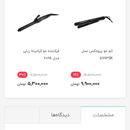
فرکننده مو شیگلم سایز 25
اتو مو پرومکس مدل
فرکننده مو کراتینه رزتی
اتوی
5773SK
مدل 6025
200
30٪
7,500,000
21٪
12,500,000
1
5,300,000
9,900,000
مان
تومان
تومان
مشخصات
دیدگاه‌ها