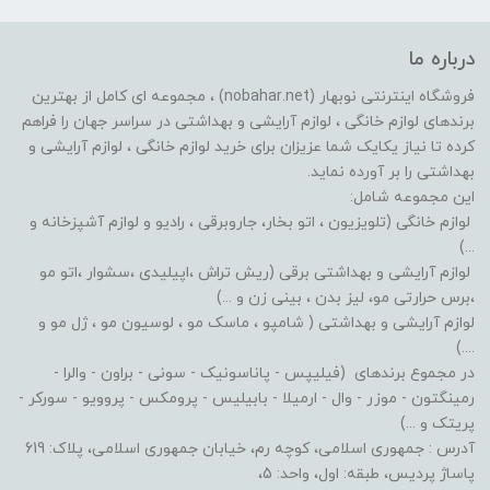
درباره ما
فروشگاه اینترنتی نوبهار (nobahar.net) ، مجموعه ای کامل از بهترین
برندهای لوازم خانگی ، لوازم آرایشی و بهداشتی در سراسر جهان را فراهم
کرده تا نیاز یکایک شما عزیزان برای خرید لوازم خانگی ، لوازم آرایشی و
بهداشتی را بر آورده نماید.
این مجموعه شامل:
لوازم خانگی (تلویزیون ، اتو بخار، جاروبرقی ، رادیو و لوازم آشپزخانه و
...)
لوازم آرایشی و بهداشتی برقی (ریش تراش ،اپیلیدی ،سشوار ،اتو مو
،برس حرارتی مو، لیز بدن ، بینی زن و ...)
لوازم آرایشی و بهداشتی ( شامپو ، ماسک مو ، لوسیون مو ، ژل مو و
....)
در مجموع برندهای (فیلیپس - پاناسونیک - سونی - براون - والرا -
رمینگتون - موزر - وال - ارمیلا - بابیلیس - پرومکس - پروویو - سورکر -
پریتک و ...)
آدرس : جمهوری اسلامی، کوچه رم، خیابان جمهوری اسلامی، پلاک: 619
پاساژ پردیس، طبقه: اول، واحد: 5،