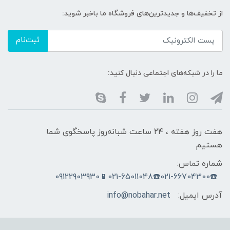
از تخفیف‌ها و جدیدترین‌های فروشگاه ما باخبر شوید:
ثبت‌نام
ما را در شبکه‌های اجتماعی دنبال کنید:
هفت روز هفته ، ۲۴ ساعت شبانه‌روز پاسخگوی شما
هستیم
شماره تماس:
☎️021-66704300☎️021-65011048📱09122903930
آدرس ایمیل:
info@nobahar.net