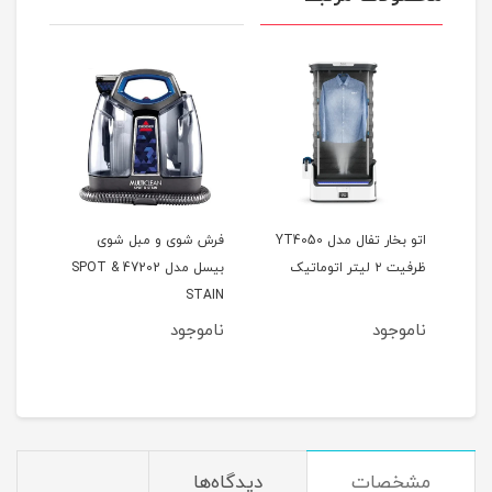
اتو بخار تفال مدل YT4050
فرش شوی و مبل شوی
جارو
ظرفیت ۲ لیتر اتوماتیک
بیسل مدل 47202 SPOT &
9174
STAIN
ناموجود
ناموجود
نام
مشخصات
دیدگاه‌ها