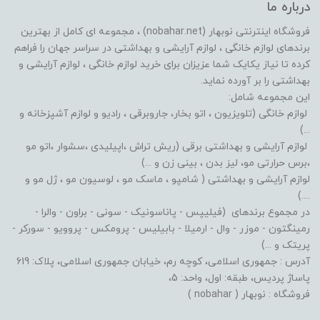
درباره ما
فروشگاه اینترنتی نوبهار (nobahar.net) ، مجموعه ای کامل از بهترین
برندهای لوازم خانگی ، لوازم آرایشی و بهداشتی در سراسر جهان را فراهم
کرده تا نیاز یکایک شما عزیزان برای خرید لوازم خانگی ، لوازم آرایشی و
بهداشتی را بر آورده نماید.
این مجموعه شامل:
لوازم خانگی (تلویزیون ، اتو بخار، جاروبرقی ، رادیو و لوازم آشپزخانه و
...)
لوازم آرایشی و بهداشتی برقی (ریش تراش ،اپیلیدی ،سشوار ،اتو مو
،برس حرارتی مو، لیز بدن ، بینی زن و ...)
لوازم آرایشی و بهداشتی ( شامپو ، ماسک مو ، لوسیون مو ، ژل مو و
....)
در مجموع برندهای (فیلیپس - پاناسونیک - سونی - براون - والرا -
رمینگتون - موزر - وال - ارمیلا - بابیلیس - پرومکس - پروویو - سورکر -
پریتک و ...)
آدرس : جمهوری اسلامی، کوچه رم، خیابان جمهوری اسلامی، پلاک: 619
پاساژ پردیس، طبقه: اول، واحد: 5،
فروشگاه : نوبهار ( nobahar )