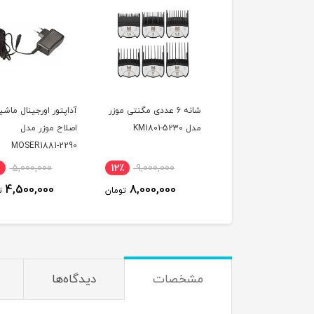
ند شارژ موزر مدل
شانه 6 عددی مگنتی موزر
آداپتور اورجینال ماشی
رای 1887
مدل KM1801-5230
اصلاح موزر مدل
MOSER1881-2290
5,000,000
12٪
9,000,000
17٪
3,000,000
4,500,000
8,000,000
2,500,000
تومان
تومان
ت
مشخصات
دیدگاه‌ها