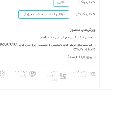
انتخاب رنگ:
طلایی
انتخاب گارانتی:
گارانتی اصالت و سلامت فیزیکی
ویژگی‌های محصول
جنس تیغه: کربن دی ال سی مانند الماس
مناسب برای تریمر های بابیلیس و بابیلیس پرو مدل 
FX787and fx726
پیچ: دارد ( 2 عدد )
امکان تحویل
امکان
۷ روز ضمانت
اکسپرس
پرداخت در
بازگشت
محل