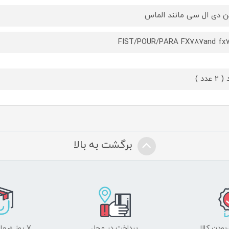
ن دی ال سی مانند الماس
FIST/POUR/PARA FX787and fx
2 عدد )
برگشت به بالا
ودن کالا
پرداخت در محل
۷ روز ضمانت بازگشت