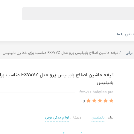
ماس با ما
 برقی
تیغه ماشین اصلاح بابیلیس پرو مدل FX707Z مناسب برای خط زن بابیلیس
تیغه ماشین اصلاح بابیلیس پرو مد
بابیلیس
fx707z babyliss pro
از 1
برند :
بابیلیس
دسته :
لوازم یدکی برقی