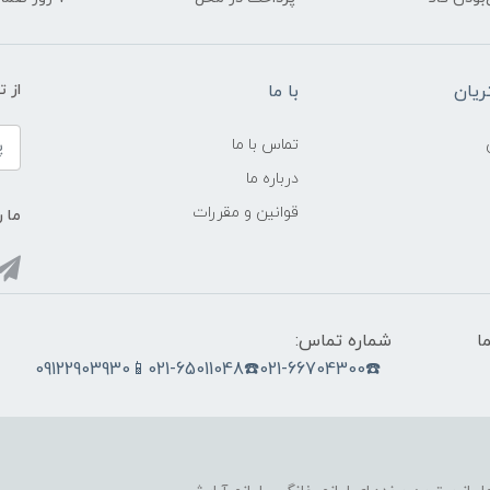
یان
با ما
از ت
تماس با ما
درباره ما
قوانین و مقررات
ما ر
ما
شماره تماس:
☎️021-66704300☎️021-65011048📱09122903930