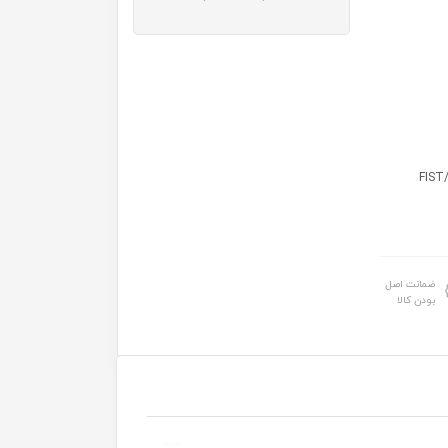
های: FIST/POUR/PARA
ضمانت اصل
بودن کالا