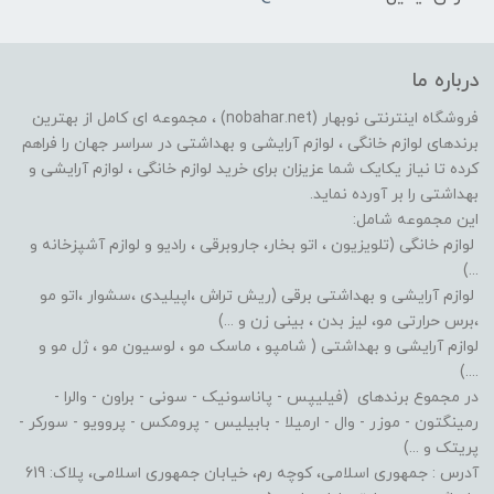
درباره ما
فروشگاه اینترنتی نوبهار (nobahar.net) ، مجموعه ای کامل از بهترین
برندهای لوازم خانگی ، لوازم آرایشی و بهداشتی در سراسر جهان را فراهم
کرده تا نیاز یکایک شما عزیزان برای خرید لوازم خانگی ، لوازم آرایشی و
بهداشتی را بر آورده نماید.
این مجموعه شامل:
لوازم خانگی (تلویزیون ، اتو بخار، جاروبرقی ، رادیو و لوازم آشپزخانه و
...)
لوازم آرایشی و بهداشتی برقی (ریش تراش ،اپیلیدی ،سشوار ،اتو مو
،برس حرارتی مو، لیز بدن ، بینی زن و ...)
لوازم آرایشی و بهداشتی ( شامپو ، ماسک مو ، لوسیون مو ، ژل مو و
....)
در مجموع برندهای (فیلیپس - پاناسونیک - سونی - براون - والرا -
رمینگتون - موزر - وال - ارمیلا - بابیلیس - پرومکس - پروویو - سورکر -
پریتک و ...)
آدرس : جمهوری اسلامی، کوچه رم، خیابان جمهوری اسلامی، پلاک: 619