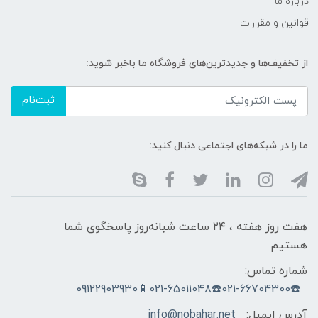
درباره ما
قوانین و مقررات
از تخفیف‌ها و جدیدترین‌های فروشگاه ما باخبر شوید:
ثبت‌نام
ما را در شبکه‌های اجتماعی دنبال کنید:
هفت روز هفته ، ۲۴ ساعت شبانه‌روز پاسخگوی شما
هستیم
شماره تماس:
☎️021-66704300☎️021-65011048📱09122903930
آدرس ایمیل:
info@nobahar.net