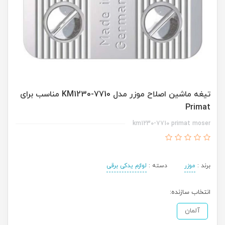
تیغه ماشین اصلاح موزر مدل KM1230-7710 مناسب برای
Primat
km1230-7710 primat moser
برند :
موزر
دسته :
لوازم یدکی برقی
انتخاب سازنده:
آلمان