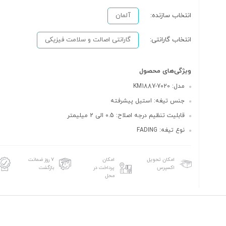
انتخاب سازنده:
آلمان
انتخاب گارانتی:
گارانتی اصالت و سلامت فیزیکی
ویژگی‌های محصول
مدل: KM1887-7020
جنس تیغه: استیل پیشرفته
قابلیت تنظیم درجه اصلاح: 0.5 الی 2 میلیمتر
نوع تیغه: FADING
امکان تحویل
امکان
۷ روز ضمانت
اکسپرس
پرداخت در
بازگشت
محل