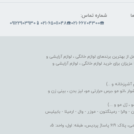
ما
شماره تماس:
☎️021-66704300☎️021-65011048📱09122903930
nobahar.n) ، مجموعه ای کامل از بهترین برندهای لوازم خانگی ، لوازم آرایشی و
زیزان برای خرید لوازم خانگی ، لوازم آرایشی و
 آشپزخانه و ...)
ر ،اتو مو ،برس حرارتی مو، لیز بدن ، بینی زن و
 ژل مو و ....)
والرا - رمینگتون - موزر - وال - ارمیلا - بابیلیس
 اول، واحد: 5،