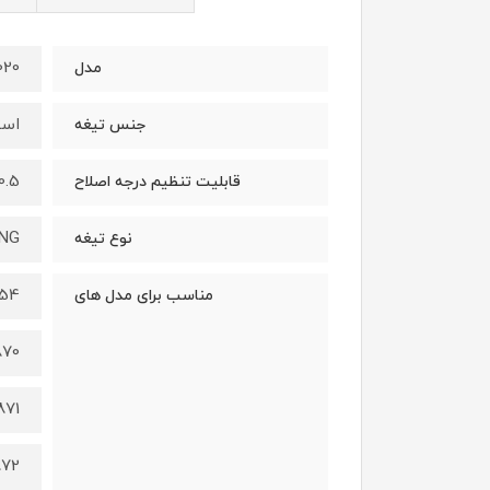
020
مدل
است
جنس تیغه
0.5 الی 2 میلیمت
قابلیت تنظیم درجه اصلاح
ING
نوع تیغه
854
مناسب برای مدل های
870
871
872