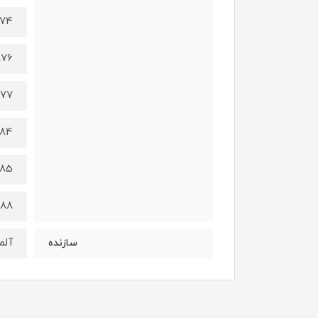
874
876
877
884
885
888
آلم
سازنده