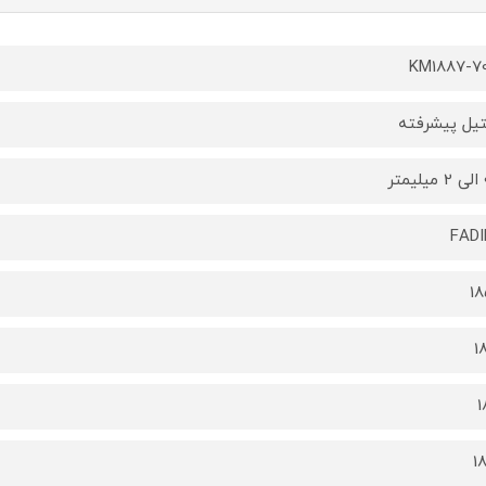
KM1887-7
یل پیشرفته
ر
FAD
1
1
1
1