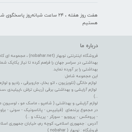
هفت روز هفته ، ۲۴ ساعت شبانه‌روز پاسخگوی ش
هستیم
درباره ما
فروشگاه اینترنتی نوبهار (et
بهداشتی در سراسر جهان را فراهم کرده تا نیاز یکایک شما ع
بهداشتی را بر آورده نماید.
این مجموعه شامل:
لوازم خانگی (تلویزیون ، اتو بخار، جاروبرقی ، رادیو و لوازم
لوازم آرایشی و بهداشتی برقی (ریش تراش ،اپیلیدی ،سشوا
...)
لوازم آرایشی و بهداشتی ( شامپو ، ماسک مو ، لوسیون مو ،
در مجموع برندهای (فیلیپس - پاناسونیک - سونی - براون - 
- پرومکس - پروویو - سورکر - پریتک و ...)
آدرس : جمهوری اسلامی، کوچه رم، خیابان جمهوری اسلامی، پلاک: 619 پاساژ پردیس، طبقه:
فروشگاه : نوبهار ( nobahar )