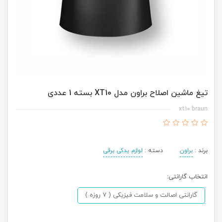
تیغ ماشین اصلاح براون مدل XT10 بسته 1 عددی
xt10 braun
برند :
براون
دسته :
لوازم یدکی برقی
انتخاب گارانتی:
گارانتی اصالت و سلامت فیزیکی ( 7 روزه )