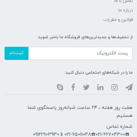
تماس با ما
درباره ما
قوانین و مقررات
از تخفیف‌ها و جدیدترین‌های فروشگاه ما باخبر شوید:
ثبت‌نام
ما را در شبکه‌های اجتماعی دنبال کنید:
هفت روز هفته ، ۲۴ ساعت شبانه‌روز پاسخگوی شما
هستیم
شماره تماس:
☎️021-66704300☎️021-65011048📱09122903930