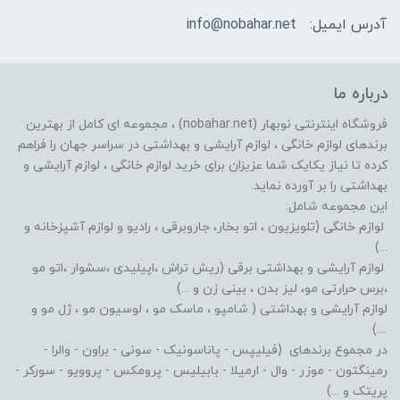
آدرس ایمیل:
info@nobahar.net
درباره ما
فروشگاه اینترنتی نوبهار (nobahar.net) ، مجموعه ای کامل از بهترین
برندهای لوازم خانگی ، لوازم آرایشی و بهداشتی در سراسر جهان را فراهم
کرده تا نیاز یکایک شما عزیزان برای خرید لوازم خانگی ، لوازم آرایشی و
بهداشتی را بر آورده نماید.
این مجموعه شامل:
لوازم خانگی (تلویزیون ، اتو بخار، جاروبرقی ، رادیو و لوازم آشپزخانه و
...)
لوازم آرایشی و بهداشتی برقی (ریش تراش ،اپیلیدی ،سشوار ،اتو مو
،برس حرارتی مو، لیز بدن ، بینی زن و ...)
لوازم آرایشی و بهداشتی ( شامپو ، ماسک مو ، لوسیون مو ، ژل مو و
....)
در مجموع برندهای (فیلیپس - پاناسونیک - سونی - براون - والرا -
رمینگتون - موزر - وال - ارمیلا - بابیلیس - پرومکس - پروویو - سورکر -
پریتک و ...)