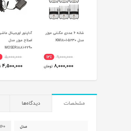
ند شارژ موزر مدل
شانه 6 عددی مگنتی موزر
آداپتور اورجینال ماشی
رای 1887
مدل KM1801-5230
اصلاح موزر مدل
MOSER1881-2290
5,000,000
12٪
9,000,000
17٪
3,000,000
4,500,000
8,000,000
2,500,000
تومان
تومان
ت
مشخصات
دیدگاه‌ها
160
مدل