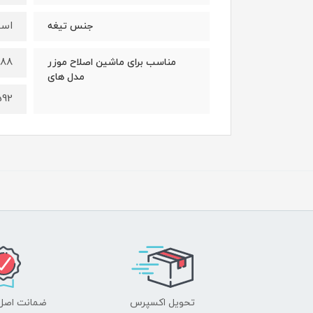
است
جنس تیغه
588
مناسب برای ماشین اصلاح موزر
مدل های
592
تحویل اکسپرس
ضمانت اصل‌ب