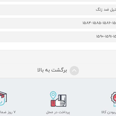
یل ضد زنگ
1584-1585-1586-1
1590-1591-1
برگشت به بالا
ودن کالا
پرداخت در محل
۷ روز ضمانت بازگشت