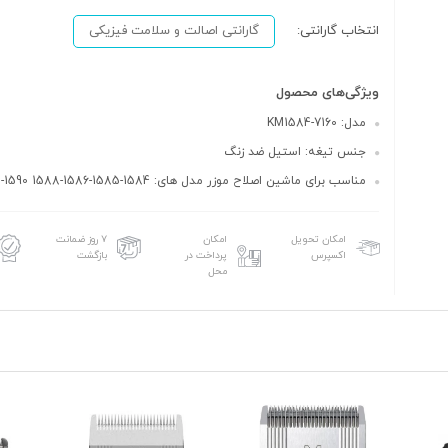
انتخاب گارانتی:
گارانتی اصالت و سلامت فیزیکی
ویژگی‌های محصول
مدل: KM1584-7160
جنس تیغه: استیل ضد زنگ
مناسب برای ماشین اصلاح موزر مدل های: 1584-1585-1586-1588 1590-1591-1592
امکان تحویل
امکان
۷ روز ضمانت
اکسپرس
پرداخت در
بازگشت
محل