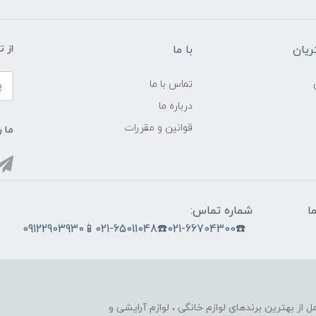
یان
با ما
از ت
تماس با ما
درباره ما
قوانین و مقررات
ما ر
ما
شماره تماس:
☎️021-66704300☎️021-65011048📱09122903930
nobahar.n) ، مجموعه ای کامل از بهترین برندهای لوازم خانگی ، لوازم آرایشی و