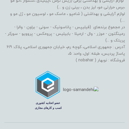
لوازم آرایشی و بهداشتی برقی (ریش تراش ،اپیلیدی ،سشوار ،اتو مو
،برس حرارتی مو، لیز بدن ، بینی زن و ...)
لوازم آرایشی و بهداشتی ( شامپو ، ماسک مو ، لوسیون مو ، ژل مو و
....)
در مجموع برندهای (فیلیپس - پاناسونیک - سونی - براون - والرا -
رمینگتون - موزر - وال - ارمیلا - بابیلیس - پرومکس - پروویو - سورکر -
پریتک و ...)
آدرس : جمهوری اسلامی، کوچه رم، خیابان جمهوری اسلامی، پلاک: 619
پاساژ پردیس، طبقه: اول، واحد: 5،
فروشگاه : نوبهار ( nobahar )