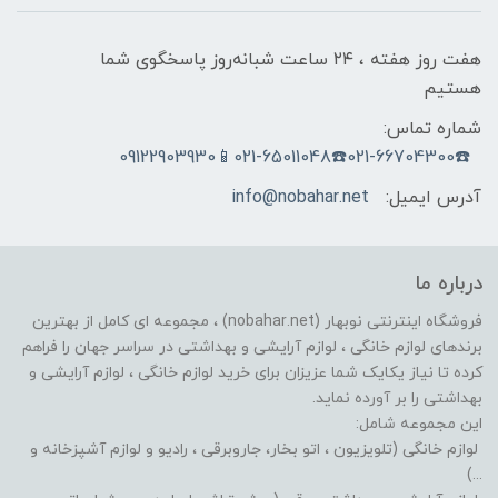
هفت روز هفته ، ۲۴ ساعت شبانه‌روز پاسخگوی شما
هستیم
شماره تماس:
☎️021-66704300☎️021-65011048📱09122903930
آدرس ایمیل:
info@nobahar.net
درباره ما
فروشگاه اینترنتی نوبهار (nobahar.net) ، مجموعه ای کامل از بهترین
برندهای لوازم خانگی ، لوازم آرایشی و بهداشتی در سراسر جهان را فراهم
کرده تا نیاز یکایک شما عزیزان برای خرید لوازم خانگی ، لوازم آرایشی و
بهداشتی را بر آورده نماید.
این مجموعه شامل:
لوازم خانگی (تلویزیون ، اتو بخار، جاروبرقی ، رادیو و لوازم آشپزخانه و
...)