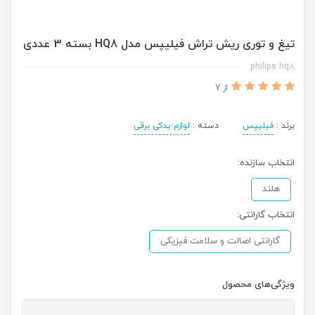
تیغ و توری ریش تراش فیلیپس مدل HQ8 بسته 3 عددی
philips hq8
از 7
برند :
فیلیپس
دسته :
لوازم یدکی برقی
انتخاب سازنده:
هلند
انتخاب گارانتی:
گارانتی اصالت و سلامت فیزیکی
ویژگی‌های محصول