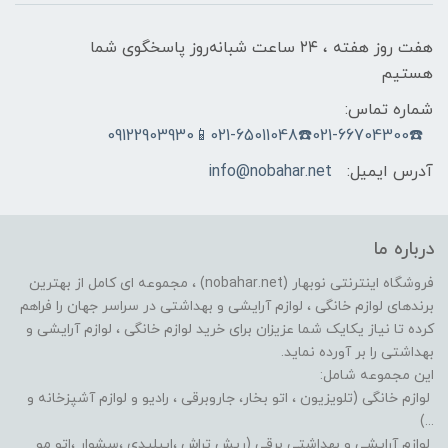
هفت روز هفته ، ۲۴ ساعت شبانه‌روز پاسخگوی شما
هستیم
شماره تماس:
☎️021-66704300☎️021-65011048📱09122903930
آدرس ایمیل:
info@nobahar.net
درباره ما
فروشگاه اینترنتی نوبهار (nobahar.net) ، مجموعه ای کامل از بهترین
برندهای لوازم خانگی ، لوازم آرایشی و بهداشتی در سراسر جهان را فراهم
کرده تا نیاز یکایک شما عزیزان برای خرید لوازم خانگی ، لوازم آرایشی و
بهداشتی را بر آورده نماید.
این مجموعه شامل:
لوازم خانگی (تلویزیون ، اتو بخار، جاروبرقی ، رادیو و لوازم آشپزخانه و
...)
لوازم آرایشی و بهداشتی برقی (ریش تراش ،اپیلیدی ،سشوار ،اتو مو