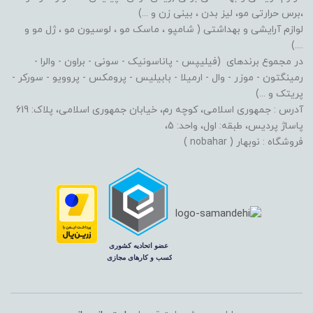
،برس حرارتی مو، لیز بدن ، بینی زن و ...)
لوازم آرایشی و بهداشتی ( شامپو ، ماسک مو ، لوسیون مو ، ژل مو و
....)
در مجموع برندهای (فیلیپس - پاناسونیک - سونی - براون - والرا -
رمینگتون - موزر - وال - ارمیلا - بابیلیس - پرومکس - پروویو - سورکر -
پریتک و ...)
آدرس : جمهوری اسلامی، کوچه رم، خیابان جمهوری اسلامی، پلاک: 619
پاساژ پردیس، طبقه: اول، واحد: 5،
فروشگاه : نوبهار ( nobahar )