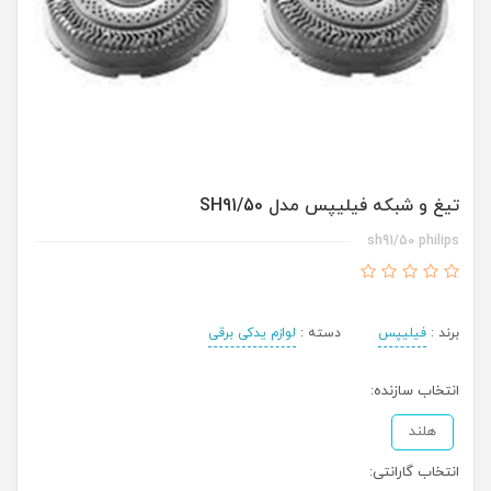
تیغ و شبکه فیلیپس مدل SH91/50
sh91/50 philips
برند :
فیلیپس
دسته :
لوازم یدکی برقی
انتخاب سازنده:
هلند
انتخاب گارانتی: