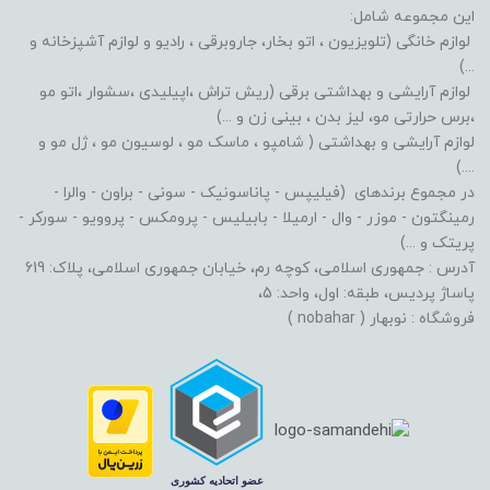
این مجموعه شامل:
لوازم خانگی (تلویزیون ، اتو بخار، جاروبرقی ، رادیو و لوازم آشپزخانه و
...)
لوازم آرایشی و بهداشتی برقی (ریش تراش ،اپیلیدی ،سشوار ،اتو مو
،برس حرارتی مو، لیز بدن ، بینی زن و ...)
لوازم آرایشی و بهداشتی ( شامپو ، ماسک مو ، لوسیون مو ، ژل مو و
....)
در مجموع برندهای (فیلیپس - پاناسونیک - سونی - براون - والرا -
رمینگتون - موزر - وال - ارمیلا - بابیلیس - پرومکس - پروویو - سورکر -
پریتک و ...)
آدرس : جمهوری اسلامی، کوچه رم، خیابان جمهوری اسلامی، پلاک: 619
پاساژ پردیس، طبقه: اول، واحد: 5،
فروشگاه : نوبهار ( nobahar )