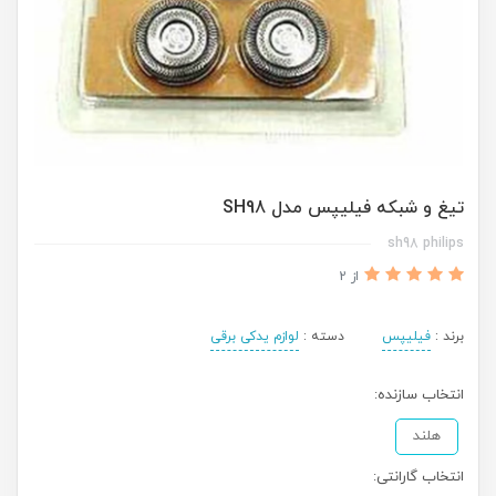
تیغ و شبکه فیلیپس مدل SH98
sh98 philips
از 2
برند :
فیلیپس
دسته :
لوازم یدکی برقی
انتخاب سازنده:
هلند
انتخاب گارانتی: