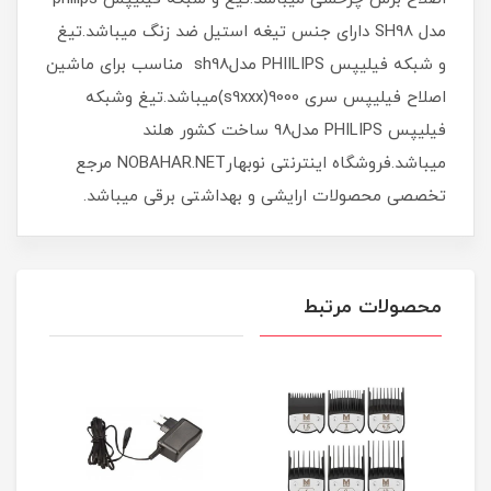
مدل SH98 دارای جنس تیغه استیل ضد زنگ میباشد.تیغ
و شبکه فیلیپس PHIILIPS مدلsh98 مناسب برای ماشین
اصلاح فیلیپس سری 9000(s9xxx)میباشد.تیغ وشبکه
فیلیپس PHILIPS مدل98 ساخت کشور هلند
میباشد.فروشگاه اینترنتی نوبهارNOBAHAR.NET مرجع
تخصصی محصولات ارایشی و بهداشتی برقی میباشد.
محصولات مرتبط