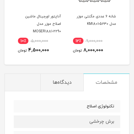
ژ موزر مدل 1887
شانه 6 عددی مگنتی موزر
آداپتور اورجینال ماشین
تیغه
مدل KM1801-5230
اصلاح موزر مدل
مدل 854-7506
MOSER1881-2290
10٪
5,000,000
12٪
9,000,000
1
4,500,000
8,000,000
مان
تومان
تومان
مشخصات
دیدگاه‌ها
تکنولوژی اصلاح
برش چرخشی