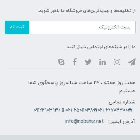
از تخفیف‌ها و جدیدترین‌های فروشگاه ما باخبر شوید:
ثبت‌نام
ما را در شبکه‌های اجتماعی دنبال کنید:
هفت روز هفته ، ۲۴ ساعت شبانه‌روز پاسخگوی شما
هستیم
شماره تماس:
☎️021-66704300☎️021-65011048📱09122903930
آدرس ایمیل:
info@nobahar.net