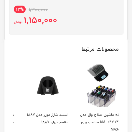
12%
1,300,000
1,150,000
تومان
محصولات مرتبط
ال مدل
استند شارژ موزر مدل 1887
شانه 6 عددی مگنتی موزر
KM مناسب برای
مناسب برای 1887
مدل KM1801-5230