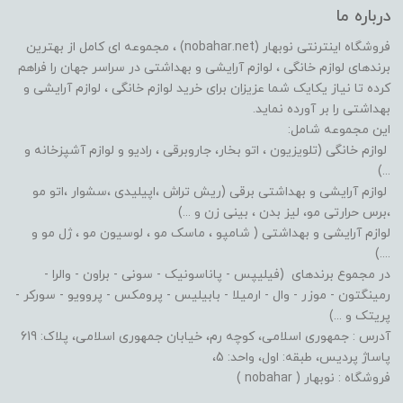
درباره ما
فروشگاه اینترنتی نوبهار (nobahar.net) ، مجموعه ای کامل از بهترین
برندهای لوازم خانگی ، لوازم آرایشی و بهداشتی در سراسر جهان را فراهم
کرده تا نیاز یکایک شما عزیزان برای خرید لوازم خانگی ، لوازم آرایشی و
بهداشتی را بر آورده نماید.
این مجموعه شامل:
لوازم خانگی (تلویزیون ، اتو بخار، جاروبرقی ، رادیو و لوازم آشپزخانه و
...)
لوازم آرایشی و بهداشتی برقی (ریش تراش ،اپیلیدی ،سشوار ،اتو مو
،برس حرارتی مو، لیز بدن ، بینی زن و ...)
لوازم آرایشی و بهداشتی ( شامپو ، ماسک مو ، لوسیون مو ، ژل مو و
....)
در مجموع برندهای (فیلیپس - پاناسونیک - سونی - براون - والرا -
رمینگتون - موزر - وال - ارمیلا - بابیلیس - پرومکس - پروویو - سورکر -
پریتک و ...)
آدرس : جمهوری اسلامی، کوچه رم، خیابان جمهوری اسلامی، پلاک: 619
پاساژ پردیس، طبقه: اول، واحد: 5،
فروشگاه : نوبهار ( nobahar )