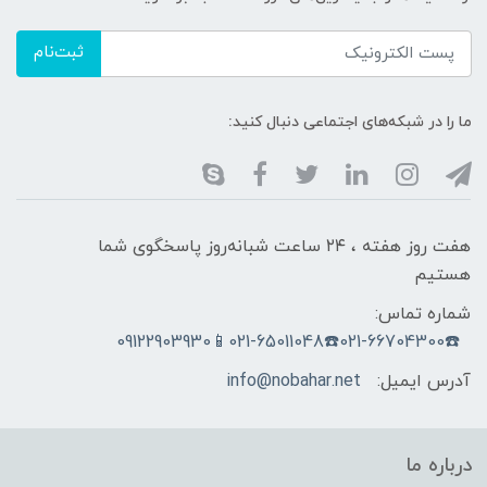
ثبت‌نام
ما را در شبکه‌های اجتماعی دنبال کنید:
هفت روز هفته ، ۲۴ ساعت شبانه‌روز پاسخگوی شما
هستیم
شماره تماس:
☎️021-66704300☎️021-65011048📱09122903930
آدرس ایمیل:
info@nobahar.net
درباره ما