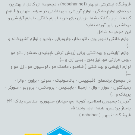
فروشگاه اینترنتی نوبهار (nobahar.net) ، مجموعه ای کامل از بهترین
برندهای لوازم خانگی ، لوازم آرایشی و بهداشتی در سراسر جهان را فراهم
کرده تا نیاز یکایک شما عزیزان برای خرید لوازم خانگی ، لوازم آرایشی و
بهداشتی را بر آورده نماید.
این مجموعه شامل:
لوازم خانگی (تلویزیون ، اتو بخار، جاروبرقی ، رادیو و لوازم آشپزخانه و
...)
لوازم آرایشی و بهداشتی برقی (ریش تراش ،اپیلیدی ،سشوار ،اتو مو
،برس حرارتی مو، لیز بدن ، بینی زن و ...)
لوازم آرایشی و بهداشتی ( شامپو ، ماسک مو ، لوسیون مو ، ژل مو و
....)
در مجموع برندهای (فیلیپس - پاناسونیک - سونی - براون - والرا -
رمینگتون - موزر - وال - ارمیلا - بابیلیس - پرومکس - پروویو - سورکر -
پریتک و ...)
آدرس : جمهوری اسلامی، کوچه رم، خیابان جمهوری اسلامی، پلاک: 619
پاساژ پردیس، طبقه: اول، واحد: 5،
فروشگاه : نوبهار ( nobahar )