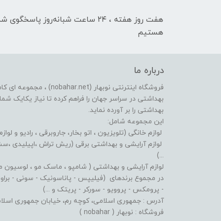
هفت روز هفته ، ۲۴ ساعت شبانه‌روز پاسخگوی ش
هستیم
درباره ما
فروشگاه اینترنتی نوبهار (et
بهداشتی در سراسر جهان را فراهم کرده تا نیاز یکایک شما ع
بهداشتی را بر آورده نماید.
این مجموعه شامل:
لوازم خانگی (تلویزیون ، اتو بخار، جاروبرقی ، رادیو و لوازم
لوازم آرایشی و بهداشتی برقی (ریش تراش ،اپیلیدی ،سشوا
...)
لوازم آرایشی و بهداشتی ( شامپو ، ماسک مو ، لوسیون مو ،
در مجموع برندهای (فیلیپس - پاناسونیک - سونی - براون - 
- پرومکس - پروویو - سورکر - پریتک و ...)
آدرس : جمهوری اسلامی، کوچه رم، خیابان جمهوری اسلامی، پلاک: 619 پاساژ پردیس، طبقه:
فروشگاه : نوبهار ( nobahar )