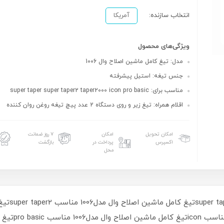
انتخاب سازنده:
آمریکا
ویژگی‌های محصول
مدل: تیغ کامل ماشین اصلاح وال 1006
جنس تیغه: استیل پیشرفته
مناسب برای: super taper super taper2 taper2000 icon pro basic
اقلام همراه: تیغ زیر و روی دستگاه 2 عدد پیچ تیغه روغن روان کننده
امکان تحویل
امکان
۷ روز ضمانت
اکسپرس
پرداخت در
بازگشت
محل