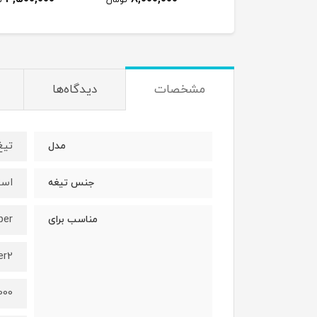
مشخصات
دیدگاه‌ها
تیغ
مدل
است
جنس تیغه
per
مناسب برای
er2
000