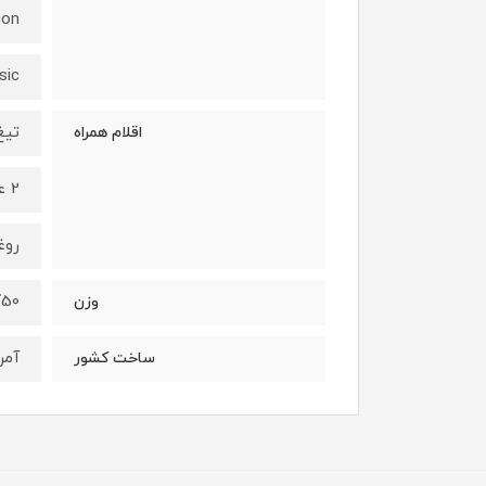
con
sic
تیغ
اقلام همراه
2 عدد پیچ تیغه
روغ
50گرم
وزن
آمر
ساخت کشور