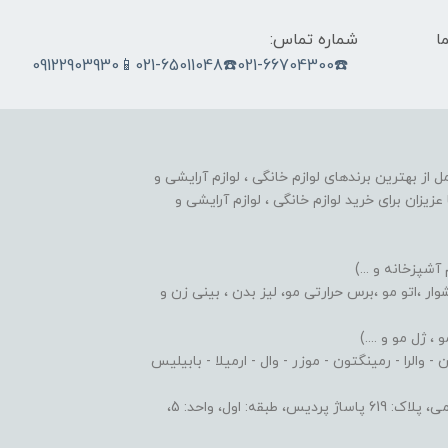
ما
شماره تماس:
☎️021-66704300☎️021-65011048📱09122903930
nobahar.n) ، مجموعه ای کامل از بهترین برندهای لوازم خانگی ، لوازم آرایشی و
زیزان برای خرید لوازم خانگی ، لوازم آرایشی و
 آشپزخانه و ...)
ر ،اتو مو ،برس حرارتی مو، لیز بدن ، بینی زن و
 ژل مو و ....)
والرا - رمینگتون - موزر - وال - ارمیلا - بابیلیس
 اول، واحد: 5،