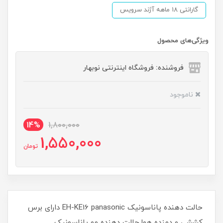
گارانتی 18 ماهه آژند سرویس
ویژگی‌های محصول
فروشنده: فروشگاه اینترنتی نوبهار
ناموجود
14%
1,800,000
1,550,000
تومان
حالت دهنده پاناسونیک EH-KE16 panasonic دارای برس
کششی و دمنده هوا.حالت دهنده مو پاناسونیک