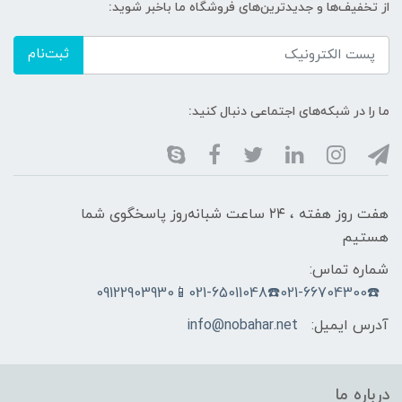
از تخفیف‌ها و جدیدترین‌های فروشگاه ما باخبر شوید:
ثبت‌نام
ما را در شبکه‌های اجتماعی دنبال کنید:
هفت روز هفته ، ۲۴ ساعت شبانه‌روز پاسخگوی شما
هستیم
شماره تماس:
☎️021-66704300☎️021-65011048📱09122903930
آدرس ایمیل:
info@nobahar.net
درباره ما