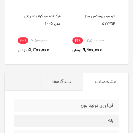
فرکننده مو شیگلم سایز 25
اتو مو پرومکس مدل
فرکننده مو کراتینه رزتی
اتوی
5773SK
مدل 6025
200
30٪
7,500,000
21٪
12,500,000
1
5,300,000
9,900,000
مان
تومان
تومان
مشخصات
دیدگاه‌ها
فن‌آوری تولید یون
بله