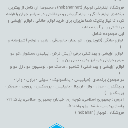
فروشگاه اینترنتی نوبهار (nobahar.net) ، مجموعه ای کامل از بهترین
برندهای لوازم خانگی ، لوازم آرایشی و بهداشتی در سراسر جهان را فراهم
کرده تا نیاز یکایک شما عزیزان برای خرید لوازم خانگی ، لوازم آرایشی و
بهداشتی را بر آورده نماید.
این مجموعه شامل:
لوازم خانگی (تلویزیون ، اتو بخار، جاروبرقی ، رادیو و لوازم آشپزخانه و
...)
لوازم آرایشی و بهداشتی برقی (ریش تراش ،اپیلیدی ،سشوار ،اتو مو
،برس حرارتی مو، لیز بدن ، بینی زن و ...)
لوازم آرایشی و بهداشتی ( شامپو ، ماسک مو ، لوسیون مو ، ژل مو و
....)
در مجموع برندهای (فیلیپس - پاناسونیک - سونی - براون - والرا -
رمینگتون - موزر - وال - ارمیلا - بابیلیس - پرومکس - پروویو - سورکر -
پریتک و ...)
آدرس : جمهوری اسلامی، کوچه رم، خیابان جمهوری اسلامی، پلاک: 619
پاساژ پردیس، طبقه: اول، واحد: 5،
فروشگاه : نوبهار ( nobahar )