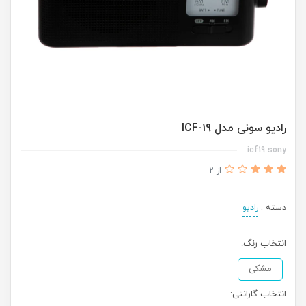
رادیو سونی مدل ICF-19
icf19 sony
از 2
دسته :
رادیو
انتخاب رنگ:
مشکی
انتخاب گارانتی: