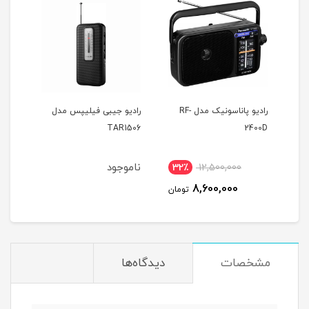
ل RF-
رادیو پاناسونیک مدل RF-
رادیو جیبی فیلیپس مدل
رادیو 
TAR1506
2400D
ناموجود
نام
32٪
12,500,000
2
8,600,000
مان
تومان
مشخصات
دیدگاه‌ها