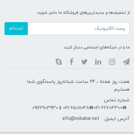
از تخفیف‌ها و جدیدترین‌های فروشگاه ما باخبر شوید:
ثبت‌نام
ما را در شبکه‌های اجتماعی دنبال کنید:
هفت روز هفته ، ۲۴ ساعت شبانه‌روز پاسخگوی شما
هستیم
شماره تماس:
☎️021-66704300☎️021-65011048📱09122903930
آدرس ایمیل:
info@nobahar.net