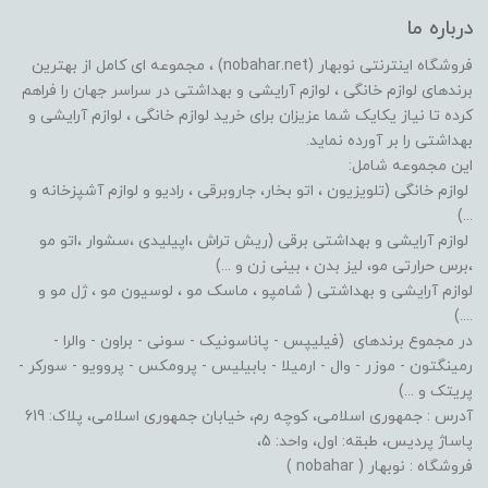
درباره ما
فروشگاه اینترنتی نوبهار (nobahar.net) ، مجموعه ای کامل از بهترین
برندهای لوازم خانگی ، لوازم آرایشی و بهداشتی در سراسر جهان را فراهم
کرده تا نیاز یکایک شما عزیزان برای خرید لوازم خانگی ، لوازم آرایشی و
بهداشتی را بر آورده نماید.
این مجموعه شامل:
لوازم خانگی (تلویزیون ، اتو بخار، جاروبرقی ، رادیو و لوازم آشپزخانه و
...)
لوازم آرایشی و بهداشتی برقی (ریش تراش ،اپیلیدی ،سشوار ،اتو مو
،برس حرارتی مو، لیز بدن ، بینی زن و ...)
لوازم آرایشی و بهداشتی ( شامپو ، ماسک مو ، لوسیون مو ، ژل مو و
....)
در مجموع برندهای (فیلیپس - پاناسونیک - سونی - براون - والرا -
رمینگتون - موزر - وال - ارمیلا - بابیلیس - پرومکس - پروویو - سورکر -
پریتک و ...)
آدرس : جمهوری اسلامی، کوچه رم، خیابان جمهوری اسلامی، پلاک: 619
پاساژ پردیس، طبقه: اول، واحد: 5،
فروشگاه : نوبهار ( nobahar )