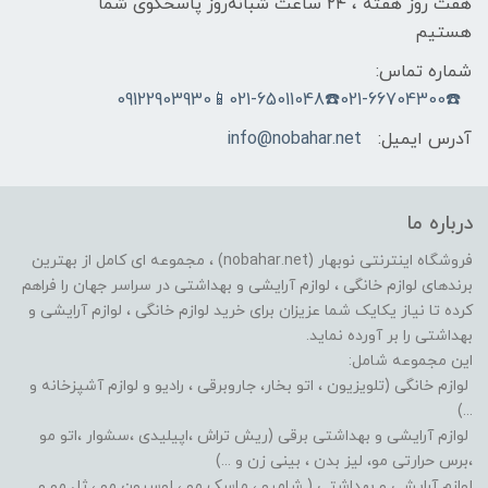
هفت روز هفته ، ۲۴ ساعت شبانه‌روز پاسخگوی شما
هستیم
شماره تماس:
☎️021-66704300☎️021-65011048📱09122903930
آدرس ایمیل:
info@nobahar.net
درباره ما
فروشگاه اینترنتی نوبهار (nobahar.net) ، مجموعه ای کامل از بهترین
برندهای لوازم خانگی ، لوازم آرایشی و بهداشتی در سراسر جهان را فراهم
کرده تا نیاز یکایک شما عزیزان برای خرید لوازم خانگی ، لوازم آرایشی و
بهداشتی را بر آورده نماید.
این مجموعه شامل:
لوازم خانگی (تلویزیون ، اتو بخار، جاروبرقی ، رادیو و لوازم آشپزخانه و
...)
لوازم آرایشی و بهداشتی برقی (ریش تراش ،اپیلیدی ،سشوار ،اتو مو
،برس حرارتی مو، لیز بدن ، بینی زن و ...)
لوازم آرایشی و بهداشتی ( شامپو ، ماسک مو ، لوسیون مو ، ژل مو و