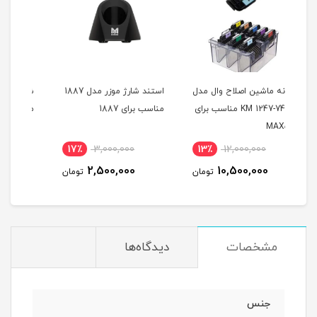
ال مدل
استند شارژ موزر مدل 1887
شانه 6 عددی مگنتی موزر
آ
K مناسب برای
مناسب برای 1887
مدل KM1801-5230
ا
0
12٪
9,000,000
17٪
3,000,000
13٪
8,000,000
2,500,000
تومان
تومان
تومان
مشخصات
دیدگاه‌ها
جنس