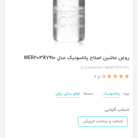
روغن ماشین اصلاح پاناسونیک مدل WER203X7910
oil panasonic WER203X7910
از 2
برند :
پاناسونیک
دسته :
لوازم یدکی برقی
انتخاب گارانتی:
اصالت و سلامت فیزیکی