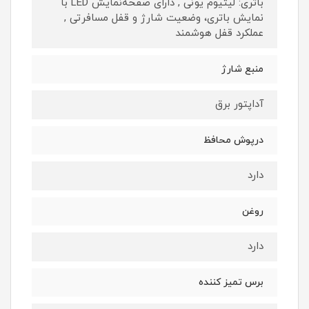
باتری: لیتیوم یونی , دارای صفحه‌نمایش LED با
نمایش باتری، وضعیت شارژ و قفل مسافرتی ,
عملکرد قفل هوشمند
منبع شارژ
آداپتور برق
درپوش محافظ
دارد
روغن
دارد
برس تمیز کننده