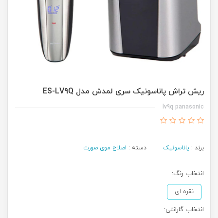
ریش تراش پاناسونیک سری لمدش مدل ES-LV9Q
lv9q panasonic
برند :
پاناسونیک
دسته :
اصلاح موی صورت
انتخاب رنگ:
نقره ای
انتخاب گارانتی: