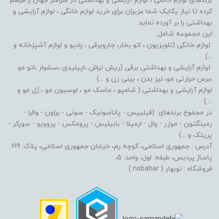
برندهای لوازم خانگی ، لوازم آرایشی و بهداشتی در سراسر جهان را فراهم
کرده تا نیاز یکایک شما عزیزان برای خرید لوازم خانگی ، لوازم آرایشی و
بهداشتی را بر آورده نماید.
این مجموعه شامل:
لوازم خانگی (تلویزیون ، اتو بخار، جاروبرقی ، رادیو و لوازم آشپزخانه و
...)
لوازم آرایشی و بهداشتی برقی (ریش تراش ،اپیلیدی ،سشوار ،اتو مو
،برس حرارتی مو، لیز بدن ، بینی زن و ...)
لوازم آرایشی و بهداشتی ( شامپو ، ماسک مو ، لوسیون مو ، ژل مو و
....)
در مجموع برندهای (فیلیپس - پاناسونیک - سونی - براون - والرا -
رمینگتون - موزر - وال - ارمیلا - بابیلیس - پرومکس - پروویو - سورکر -
پریتک و ...)
آدرس : جمهوری اسلامی، کوچه رم، خیابان جمهوری اسلامی، پلاک: 619
پاساژ پردیس، طبقه: اول، واحد: 5،
فروشگاه : نوبهار ( nobahar )