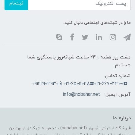
ثبت‌نام
ما را در شبکه‌های اجتماعی دنبال کنید:
هفت روز هفته ، ۲۴ ساعت شبانه‌روز پاسخگوی شما
هستیم
شماره تماس:
☎️021-66704300☎️021-65011048📱09122903930
آدرس ایمیل:
info@nobahar.net
درباره ما
فروشگاه اینترنتی نوبهار (nobahar.net) ، مجموعه ای کامل از بهترین