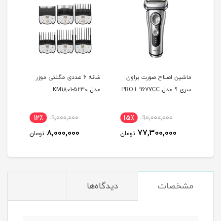
ماشین اصلاح صورت براون
شانه 6 عددی مگنتی موزر
ماشی
سری 9 مدل PRO+ 9677CC
مدل KM1801-5230
بابی
0GE
12٪
9,000,000
15٪
90,000,000
7
8,000,000
77,300,000
مان
تومان
تومان
مشخصات
دیدگاه‌ها