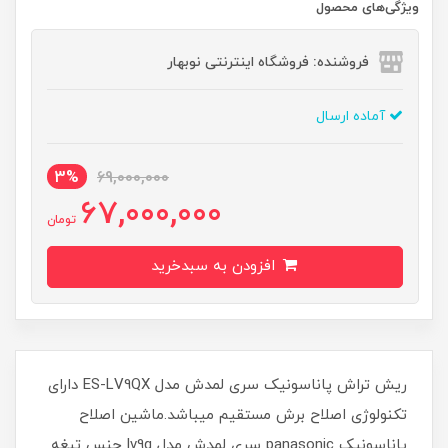
ویژگی‌های محصول
فروشنده: فروشگاه اینترنتی نوبهار
آماده ارسال
3%
69,000,000
67,000,000
تومان
افزودن به سبدخرید
ریش تراش پاناسونیک سری لمدش مدل ES-LV9QX دارای
تکنولوژی اصلاح برش مستقیم میباشد.ماشین اصلاح
پاناسونیک panasonic سری لمدش مدل lv9q جنس تیغه