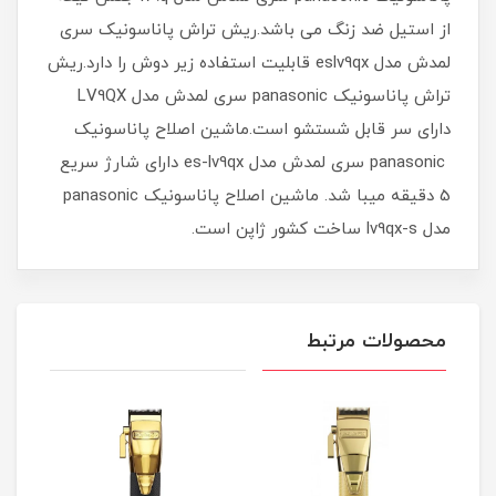
از استیل ضد زنگ می باشد.ریش تراش پاناسونیک سری
لمدش مدل eslv9qx قابلیت استفاده زیر دوش را دارد.ریش
تراش پاناسونیک panasonic سری لمدش مدل LV9QX
دارای سر قابل شستشو است.ماشین اصلاح پاناسونیک
panasonic سری لمدش مدل es-lv9qx دارای شارژ سریع
5 دقیقه میبا شد. ماشین اصلاح پاناسونیک panasonic
مدل lv9qx-s ساخت کشور ژاپن است.
محصولات مرتبط