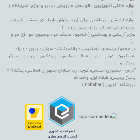
لوازم خانگی (تلویزیون ، اتو بخار، جاروبرقی ، رادیو و لوازم آشپزخانه و
...)
لوازم آرایشی و بهداشتی برقی (ریش تراش ،اپیلیدی ،سشوار ،اتو مو
،برس حرارتی مو، لیز بدن ، بینی زن و ...)
لوازم آرایشی و بهداشتی ( شامپو ، ماسک مو ، لوسیون مو ، ژل مو و
....)
در مجموع برندهای (فیلیپس - پاناسونیک - سونی - براون - والرا -
رمینگتون - موزر - وال - ارمیلا - بابیلیس - پرومکس - پروویو - سورکر -
پریتک و ...)
آدرس : جمهوری اسلامی، کوچه رم، خیابان جمهوری اسلامی، پلاک: 619
پاساژ پردیس، طبقه: اول، واحد: 5،
فروشگاه : نوبهار ( nobahar )