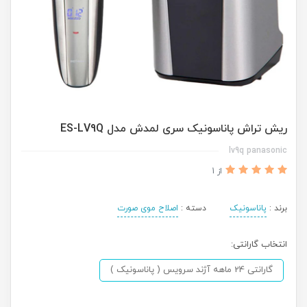
ریش تراش پاناسونیک سری لمدش مدل ES-LV9Q
lv9q panasonic
از 1
برند :
پاناسونیک
دسته :
اصلاح موی صورت
انتخاب گارانتی:
گارانتی 24 ماهه آژند سرویس ( پاناسونیک )