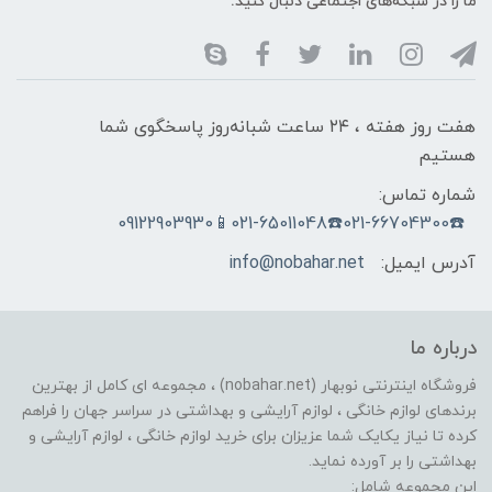
ما را در شبکه‌های اجتماعی دنبال کنید:
هفت روز هفته ، ۲۴ ساعت شبانه‌روز پاسخگوی شما
هستیم
شماره تماس:
☎️021-66704300☎️021-65011048📱09122903930
آدرس ایمیل:
info@nobahar.net
درباره ما
فروشگاه اینترنتی نوبهار (nobahar.net) ، مجموعه ای کامل از بهترین
برندهای لوازم خانگی ، لوازم آرایشی و بهداشتی در سراسر جهان را فراهم
کرده تا نیاز یکایک شما عزیزان برای خرید لوازم خانگی ، لوازم آرایشی و
بهداشتی را بر آورده نماید.
این مجموعه شامل: