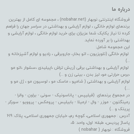
درباره ما
فروشگاه اینترنتی نوبهار (nobahar.net) ، مجموعه ای کامل از بهترین
برندهای لوازم خانگی ، لوازم آرایشی و بهداشتی در سراسر جهان را فراهم
کرده تا نیاز یکایک شما عزیزان برای خرید لوازم خانگی ، لوازم آرایشی و
بهداشتی را بر آورده نماید.
این مجموعه شامل:
لوازم خانگی (تلویزیون ، اتو بخار، جاروبرقی ، رادیو و لوازم آشپزخانه و
...)
لوازم آرایشی و بهداشتی برقی (ریش تراش ،اپیلیدی ،سشوار ،اتو مو
،برس حرارتی مو، لیز بدن ، بینی زن و ...)
لوازم آرایشی و بهداشتی ( شامپو ، ماسک مو ، لوسیون مو ، ژل مو و
....)
در مجموع برندهای (فیلیپس - پاناسونیک - سونی - براون - والرا -
رمینگتون - موزر - وال - ارمیلا - بابیلیس - پرومکس - پروویو - سورکر -
پریتک و ...)
آدرس : جمهوری اسلامی، کوچه رم، خیابان جمهوری اسلامی، پلاک: 619
پاساژ پردیس، طبقه: اول، واحد: 5،
فروشگاه : نوبهار ( nobahar )