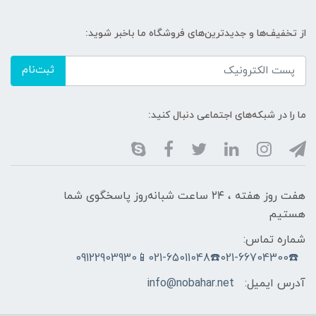
از تخفیف‌ها و جدیدترین‌های فروشگاه ما باخبر شوید:
ثبت‌نام
ما را در شبکه‌های اجتماعی دنبال کنید:
هفت روز هفته ، ۲۴ ساعت شبانه‌روز پاسخگوی شما
هستیم
شماره تماس:
☎️021-66704300☎️021-65011048📱09122903930
آدرس ایمیل:
info@nobahar.net