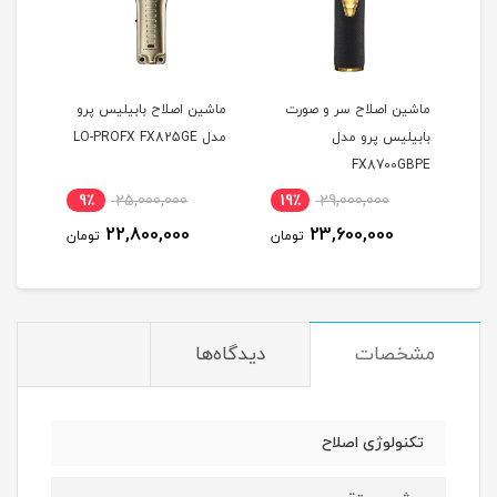
ت
ماشین اصلاح سر و صورت
ماشین اصلاح بابیلیس پرو
بابیلیس پرو مدل
مدل LO-PROFX FX825GE
مشکی
NCE
FX8700GBPE
PPER
9٪
25,000,000
19٪
29,000,000
8
22,800,000
23,600,000
مان
تومان
تومان
مشخصات
دیدگاه‌ها
تکنولوژی اصلاح