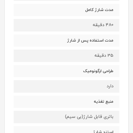
مدت شارژ کامل
480 دقیقه
مدت استفاده پس از شارژ
35 دقیقه
طراحی ارگونومیک
دارد
منبع تغذیه
باتری قابل شارژ(بی سیم)
استند شارژ