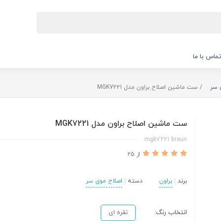
ماس با ما
 سر
ست ماشین اصلاح براون مدل MGK7221
ست ماشین اصلاح براون مدل MGK7221
mgk7221 braun
از 25
برند :
براون
دسته :
اصلاح موی سر
انتخاب رنگ:
نقره ای