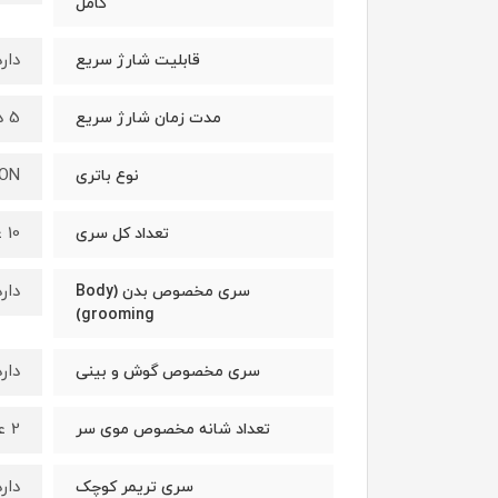
کامل
دارد
قابلیت شارژ سریع
5 دقیقه
مدت زمان شارژ سریع
ION
نوع باتری
10 عدد
تعداد کل سری
دارد
سری مخصوص بدن (Body
grooming)
دارد
سری مخصوص گوش و بینی
2 عدد (3-21 میلی متر)
تعداد شانه مخصوص موی سر
دارد
سری تریمر کوچک