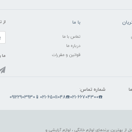
یان
با ما
از ت
تماس با ما
درباره ما
قوانین و مقررات
ما ر
ما
شماره تماس:
☎️021-66704300☎️021-65011048📱09122903930
nobahar.n) ، مجموعه ای کامل از بهترین برندهای لوازم خانگی ، لوازم آرایشی و