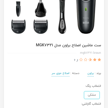
ست ماشین اصلاح براون مدل MGK7321
mgk7321 braun
از 6
برند :
براون
دسته :
اصلاح موی سر
انتخاب رنگ:
مشکی
انتخاب گارانتی: