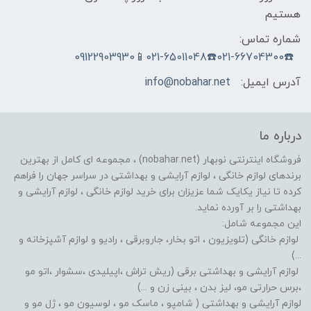
هستیم
شماره تماس:
☎️021-66704300☎️021-65011048📱09122903930
آدرس ایمیل:
info@nobahar.net
درباره ما
فروشگاه اینترنتی نوبهار (nobahar.net) ، مجموعه ای کامل از بهترین
برندهای لوازم خانگی ، لوازم آرایشی و بهداشتی در سراسر جهان را فراهم
کرده تا نیاز یکایک شما عزیزان برای خرید لوازم خانگی ، لوازم آرایشی و
بهداشتی را بر آورده نماید.
این مجموعه شامل:
لوازم خانگی (تلویزیون ، اتو بخار، جاروبرقی ، رادیو و لوازم آشپزخانه و
...)
لوازم آرایشی و بهداشتی برقی (ریش تراش ،اپیلیدی ،سشوار ،اتو مو
،برس حرارتی مو، لیز بدن ، بینی زن و ...)
لوازم آرایشی و بهداشتی ( شامپو ، ماسک مو ، لوسیون مو ، ژل مو و