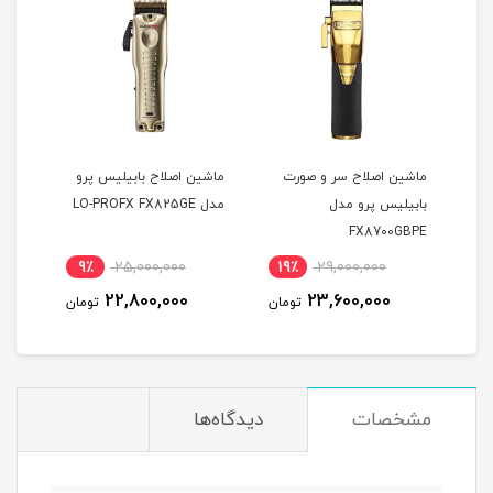
ت
ماشین اصلاح سر و صورت
ماشین اصلاح بابیلیس پرو
بابیلیس پرو مدل
مدل LO-PROFX FX825GE
مشکی
NCE
FX8700GBPE
PPER
9٪
25,000,000
19٪
29,000,000
1
22,800,000
23,600,000
مان
تومان
تومان
مشخصات
دیدگاه‌ها