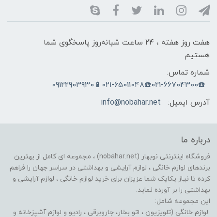
هفت روز هفته ، ۲۴ ساعت شبانه‌روز پاسخگوی شما
هستیم
شماره تماس:
☎️021-66704300☎️021-65011048📱09122903930
آدرس ایمیل:
info@nobahar.net
درباره ما
فروشگاه اینترنتی نوبهار (nobahar.net) ، مجموعه ای کامل از بهترین
برندهای لوازم خانگی ، لوازم آرایشی و بهداشتی در سراسر جهان را فراهم
کرده تا نیاز یکایک شما عزیزان برای خرید لوازم خانگی ، لوازم آرایشی و
بهداشتی را بر آورده نماید.
این مجموعه شامل:
لوازم خانگی (تلویزیون ، اتو بخار، جاروبرقی ، رادیو و لوازم آشپزخانه و