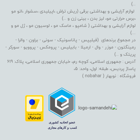
...)
لوازم آرایشی و بهداشتی برقی (ریش تراش ،اپیلیدی ،سشوار ،اتو مو
،برس حرارتی مو، لیز بدن ، بینی زن و ...)
لوازم آرایشی و بهداشتی ( شامپو ، ماسک مو ، لوسیون مو ، ژل مو و
....)
در مجموع برندهای (فیلیپس - پاناسونیک - سونی - براون - والرا -
رمینگتون - موزر - وال - ارمیلا - بابیلیس - پرومکس - پروویو - سورکر -
پریتک و ...)
آدرس : جمهوری اسلامی، کوچه رم، خیابان جمهوری اسلامی، پلاک: 619
پاساژ پردیس، طبقه: اول، واحد: 5،
فروشگاه : نوبهار ( nobahar )