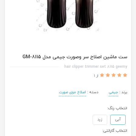
ست ماشین اصلاح سر وصورت جیمی مدل GM-8115
hair clipper trimmer set 8115 geemy
از 1
برند :
جیمی
دسته :
اصلاح موی صورت
انتخاب رنگ:
آبی
زرد
انتخاب گارانتی: