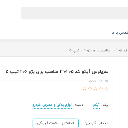
ماس با ما
 206 تیپ 5
سرپلوس آپکو کد 120205 مناسب برای پژو 206 تیپ 5
120205 apco
برند :
آپکو
دسته :
لوازم یدکی و مصرفی خودرو
انتخاب گارانتی:
اصالت و سلامت فیزیکی