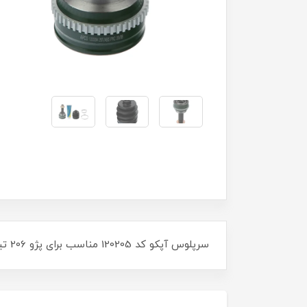
سرپلوس آپکو کد 120205 مناسب برای پژو 206 تیپ 5