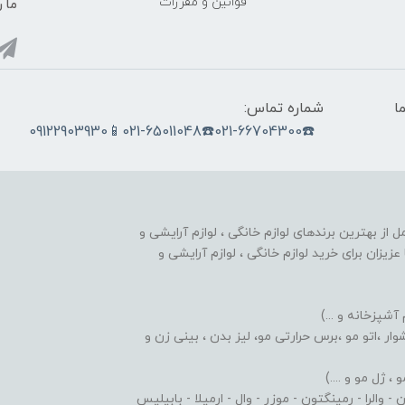
قوانین و مقررات
ما ر
ما
شماره تماس:
☎️021-66704300☎️021-65011048📱09122903930
nobahar.n) ، مجموعه ای کامل از بهترین برندهای لوازم خانگی ، لوازم آرایشی و
زیزان برای خرید لوازم خانگی ، لوازم آرایشی و
 آشپزخانه و ...)
ر ،اتو مو ،برس حرارتی مو، لیز بدن ، بینی زن و
 ژل مو و ....)
والرا - رمینگتون - موزر - وال - ارمیلا - بابیلیس