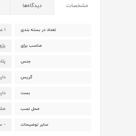
مشخصات
دیدگاه‌ها
1 عدد
تعداد در بسته بندی
پژو 206 تی
مناسب برای
پلا
جنس
دارد
گریس
دارد
بست
مش
محل نصب
- سر
سایر توضیحات