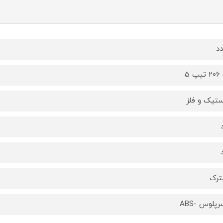
پ 5
ستیک و فلز
ترک
پلوس -ABS