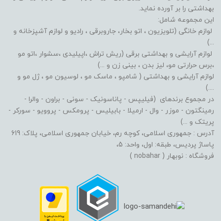
بهداشتی را بر آورده نماید.
این مجموعه شامل:
لوازم خانگی (تلویزیون ، اتو بخار، جاروبرقی ، رادیو و لوازم آشپزخانه و
...)
لوازم آرایشی و بهداشتی برقی (ریش تراش ،اپیلیدی ،سشوار ،اتو مو
،برس حرارتی مو، لیز بدن ، بینی زن و ...)
لوازم آرایشی و بهداشتی ( شامپو ، ماسک مو ، لوسیون مو ، ژل مو و
....)
در مجموع برندهای (فیلیپس - پاناسونیک - سونی - براون - والرا -
رمینگتون - موزر - وال - ارمیلا - بابیلیس - پرومکس - پروویو - سورکر -
پریتک و ...)
آدرس : جمهوری اسلامی، کوچه رم، خیابان جمهوری اسلامی، پلاک: 619
پاساژ پردیس، طبقه: اول، واحد: 5،
فروشگاه : نوبهار ( nobahar )