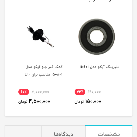
دل
بلبرینگ آپکو مدل 110601
کمک فنر جلو آپکو مدل
کمک 
150801 مناسب برای L90
تیبا 
10٪
5,000,000
22٪
190,000
3
4,500,000
150,000
مان
تومان
تومان
مشخصات
دیدگاه‌ها