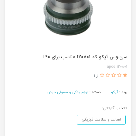
سرپلوس آپکو کد 120801 مناسب برای L90
120801 apco
از 1
برند :
آپکو
دسته :
لوازم یدکی و مصرفی خودرو
انتخاب گارانتی:
اصالت و سلامت فیزیکی