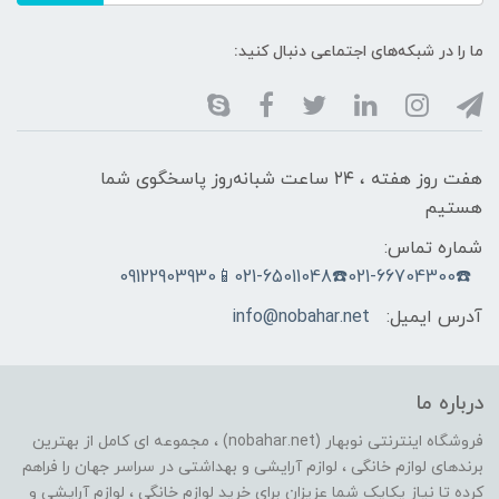
ما را در شبکه‌های اجتماعی دنبال کنید:
هفت روز هفته ، ۲۴ ساعت شبانه‌روز پاسخگوی شما
هستیم
شماره تماس:
☎️021-66704300☎️021-65011048📱09122903930
آدرس ایمیل:
info@nobahar.net
درباره ما
فروشگاه اینترنتی نوبهار (nobahar.net) ، مجموعه ای کامل از بهترین
برندهای لوازم خانگی ، لوازم آرایشی و بهداشتی در سراسر جهان را فراهم
کرده تا نیاز یکایک شما عزیزان برای خرید لوازم خانگی ، لوازم آرایشی و