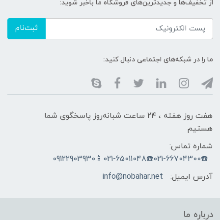
از تخفیف‌ها و جدیدترین‌های فروشگاه ما باخبر شوید:
ثبت‌نام
ما را در شبکه‌های اجتماعی دنبال کنید:
هفت روز هفته ، ۲۴ ساعت شبانه‌روز پاسخگوی شما
هستیم
شماره تماس:
☎️021-66704300☎️021-65011048📱09122903930
آدرس ایمیل:
info@nobahar.net
درباره ما