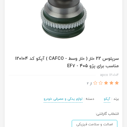
سرپلوس 22 خار ( خار وسط - CAFCO ) آپکو کد 120104
مناسب برای پژو 405 - EF7
120104 apco
از 2
برند :
آپکو
دسته :
لوازم یدکی و مصرفی خودرو
انتخاب گارانتی:
اصالت و سلامت فیزیکی