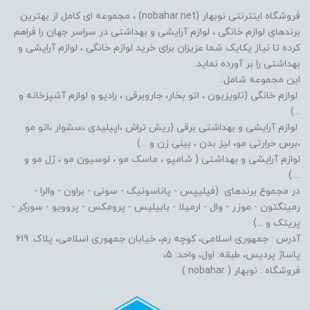
فروشگاه اینترنتی نوبهار (nobahar.net) ، مجموعه ای کامل از بهترین
برندهای لوازم خانگی ، لوازم آرایشی و بهداشتی در سراسر جهان را فراهم
کرده تا نیاز یکایک شما عزیزان برای خرید لوازم خانگی ، لوازم آرایشی و
بهداشتی را بر آورده نماید.
این مجموعه شامل:
لوازم خانگی (تلویزیون ، اتو بخار، جاروبرقی ، رادیو و لوازم آشپزخانه و
...)
لوازم آرایشی و بهداشتی برقی (ریش تراش ،اپیلیدی ،سشوار ،اتو مو
،برس حرارتی مو، لیز بدن ، بینی زن و ...)
لوازم آرایشی و بهداشتی ( شامپو ، ماسک مو ، لوسیون مو ، ژل مو و
....)
در مجموع برندهای (فیلیپس - پاناسونیک - سونی - براون - والرا -
رمینگتون - موزر - وال - ارمیلا - بابیلیس - پرومکس - پروویو - سورکر -
پریتک و ...)
آدرس : جمهوری اسلامی، کوچه رم، خیابان جمهوری اسلامی، پلاک: 619
پاساژ پردیس، طبقه: اول، واحد: 5،
فروشگاه : نوبهار ( nobahar )