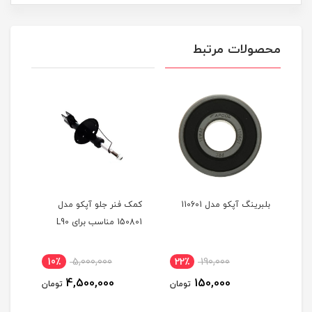
محصولات مرتبط
دل
بلبرینگ آپکو مدل 110601
کمک فنر جلو آپکو مدل
کمک 
150801 مناسب برای L90
تیبا 
10٪
5,000,000
22٪
190,000
3
4,500,000
150,000
مان
تومان
تومان