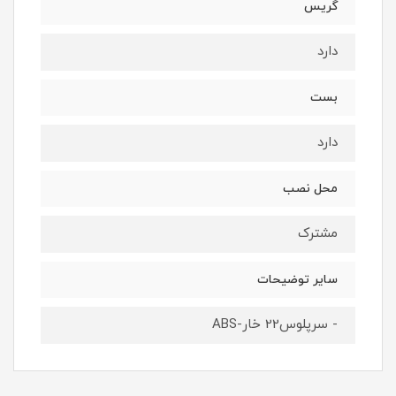
گریس
دارد
بست
دارد
محل نصب
مشترک
سایر توضیحات
- سرپلوس22 خار-ABS