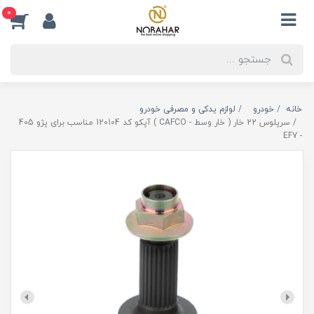
0
خانه
خودرو
لوازم یدکی و مصرفی خودرو
سرپلوس 22 خار ( خار وسط - CAFCO ) آپکو کد 120104 مناسب برای پژو 405
- EF7