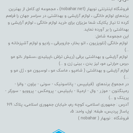
فروشگاه اینترنتی نوبهار (nobahar.net) ، مجموعه ای کامل از بهترین
برندهای لوازم خانگی ، لوازم آرایشی و بهداشتی در سراسر جهان را فراهم
کرده تا نیاز یکایک شما عزیزان برای خرید لوازم خانگی ، لوازم آرایشی و
بهداشتی را بر آورده نماید.
این مجموعه شامل:
لوازم خانگی (تلویزیون ، اتو بخار، جاروبرقی ، رادیو و لوازم آشپزخانه و
...)
لوازم آرایشی و بهداشتی برقی (ریش تراش ،اپیلیدی ،سشوار ،اتو مو
،برس حرارتی مو، لیز بدن ، بینی زن و ...)
لوازم آرایشی و بهداشتی ( شامپو ، ماسک مو ، لوسیون مو ، ژل مو و
....)
در مجموع برندهای (فیلیپس - پاناسونیک - سونی - براون - والرا -
رمینگتون - موزر - وال - ارمیلا - بابیلیس - پرومکس - پروویو - سورکر -
پریتک و ...)
آدرس : جمهوری اسلامی، کوچه رم، خیابان جمهوری اسلامی، پلاک: 619
پاساژ پردیس، طبقه: اول، واحد: 5،
فروشگاه : نوبهار ( nobahar )