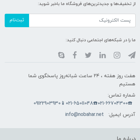
از تخفیف‌ها و جدیدترین‌های فروشگاه ما باخبر شوید:
ثبت‌نام
ما را در شبکه‌های اجتماعی دنبال کنید:
هفت روز هفته ، ۲۴ ساعت شبانه‌روز پاسخگوی شما
هستیم
شماره تماس:
☎️021-66704300☎️021-65011048📱09122903930
آدرس ایمیل:
info@nobahar.net
درباره ما