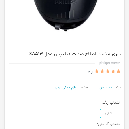
سری ماشین اصلاح صورت فیلیپس مدل XA513
philips xa513
از 2
برند :
فیلیپس
دسته :
لوازم یدکی برقی
انتخاب رنگ:
مشکی
انتخاب گارانتی: