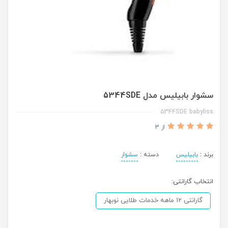
سشوار بابیلیس مدل 5344SDE
5344SDE babyliss
از 3
برند :
بابیلیس
دسته :
سشوار
انتخاب گارانتی:
گارانتی 12 ماهه خدمات طلایی نوبهار