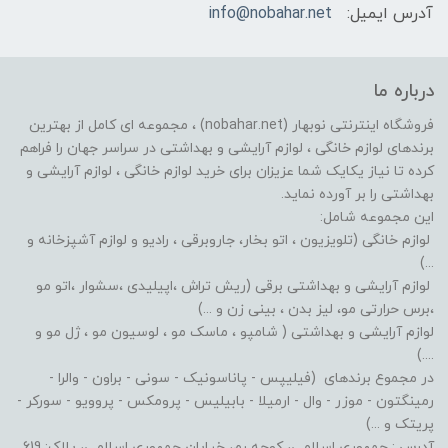
آدرس ایمیل:
info@nobahar.net
درباره ما
فروشگاه اینترنتی نوبهار (nobahar.net) ، مجموعه ای کامل از بهترین
برندهای لوازم خانگی ، لوازم آرایشی و بهداشتی در سراسر جهان را فراهم
کرده تا نیاز یکایک شما عزیزان برای خرید لوازم خانگی ، لوازم آرایشی و
بهداشتی را بر آورده نماید.
این مجموعه شامل:
لوازم خانگی (تلویزیون ، اتو بخار، جاروبرقی ، رادیو و لوازم آشپزخانه و
...)
لوازم آرایشی و بهداشتی برقی (ریش تراش ،اپیلیدی ،سشوار ،اتو مو
،برس حرارتی مو، لیز بدن ، بینی زن و ...)
لوازم آرایشی و بهداشتی ( شامپو ، ماسک مو ، لوسیون مو ، ژل مو و
....)
در مجموع برندهای (فیلیپس - پاناسونیک - سونی - براون - والرا -
رمینگتون - موزر - وال - ارمیلا - بابیلیس - پرومکس - پروویو - سورکر -
پریتک و ...)
آدرس : جمهوری اسلامی، کوچه رم، خیابان جمهوری اسلامی، پلاک: 619