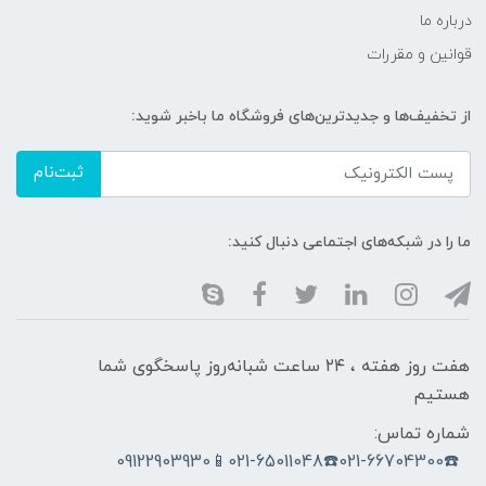
درباره ما
قوانین و مقررات
از تخفیف‌ها و جدیدترین‌های فروشگاه ما باخبر شوید:
ثبت‌نام
ما را در شبکه‌های اجتماعی دنبال کنید:
هفت روز هفته ، ۲۴ ساعت شبانه‌روز پاسخگوی شما
هستیم
شماره تماس:
☎️021-66704300☎️021-65011048📱09122903930