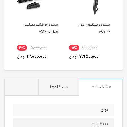
ل
سشوار رمینگتون مدل
سشوار چرخشی بابیلیس
سشوا
AC7100
مدل AS200E
25E
20٪
15,000,000
12٪
9,000,000
2
12,000,000
7,950,000
مان
تومان
تومان
مشخصات
دیدگاه‌ها
توان
2000 وات