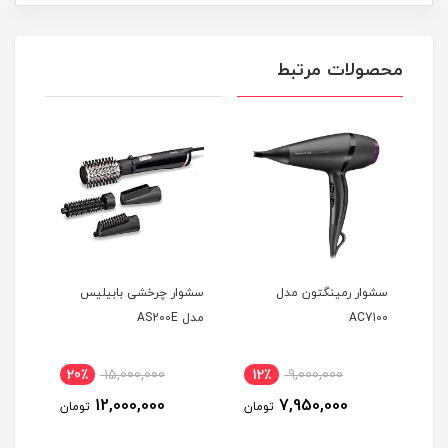
محصولات مرتبط
ل
سشوار رمینگتون مدل
سشوار چرخشی بابیلیس
سشوا
AC7100
مدل AS200E
25E
20٪
15,000,000
12٪
9,000,000
2
12,000,000
7,950,000
مان
تومان
تومان