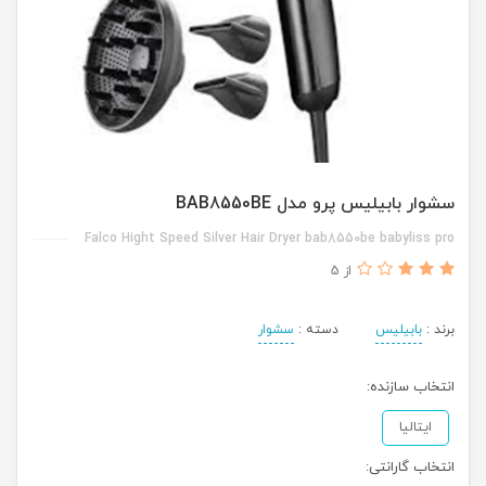
سشوار بابیلیس پرو مدل BAB8550BE
Falco Hight Speed Silver Hair Dryer bab8550be babyliss pro
از 5
برند :
بابیلیس
دسته :
سشوار
انتخاب سازنده:
ایتالیا
انتخاب گارانتی: