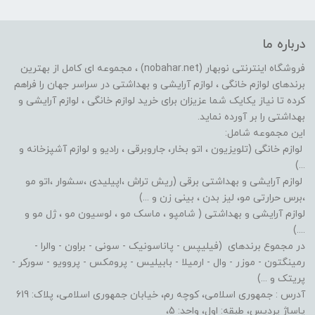
درباره ما
فروشگاه اینترنتی نوبهار (nobahar.net) ، مجموعه ای کامل از بهترین
برندهای لوازم خانگی ، لوازم آرایشی و بهداشتی در سراسر جهان را فراهم
کرده تا نیاز یکایک شما عزیزان برای خرید لوازم خانگی ، لوازم آرایشی و
بهداشتی را بر آورده نماید.
این مجموعه شامل:
لوازم خانگی (تلویزیون ، اتو بخار، جاروبرقی ، رادیو و لوازم آشپزخانه و
...)
لوازم آرایشی و بهداشتی برقی (ریش تراش ،اپیلیدی ،سشوار ،اتو مو
،برس حرارتی مو، لیز بدن ، بینی زن و ...)
لوازم آرایشی و بهداشتی ( شامپو ، ماسک مو ، لوسیون مو ، ژل مو و
....)
در مجموع برندهای (فیلیپس - پاناسونیک - سونی - براون - والرا -
رمینگتون - موزر - وال - ارمیلا - بابیلیس - پرومکس - پروویو - سورکر -
پریتک و ...)
آدرس : جمهوری اسلامی، کوچه رم، خیابان جمهوری اسلامی، پلاک: 619
پاساژ پردیس، طبقه: اول، واحد: 5،