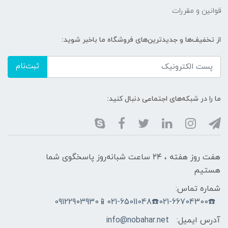
قوانین و مقررات
از تخفیف‌ها و جدیدترین‌های فروشگاه ما باخبر شوید:
ثبت‌نام
ما را در شبکه‌های اجتماعی دنبال کنید:
هفت روز هفته ، ۲۴ ساعت شبانه‌روز پاسخگوی شما
هستیم
شماره تماس:
☎️021-66704300☎️021-65011048📱09122903930
آدرس ایمیل:
info@nobahar.net