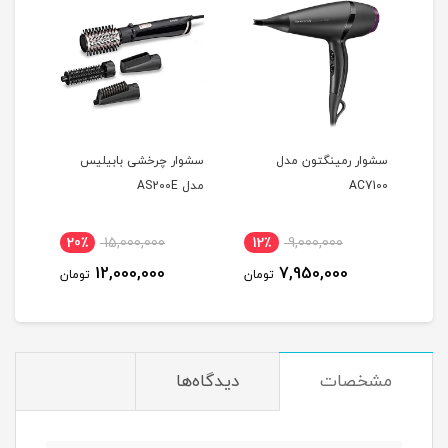
ل
سشوار رمینگتون مدل
سشوار چرخشی بابیلیس
سشوا
AC7100
مدل AS200E
25E
20٪
15,000,000
12٪
9,000,000
2
12,000,000
7,950,000
مان
تومان
تومان
مشخصات
دیدگاه‌ها