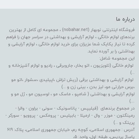
درباره ما
فروشگاه اینترنتی نوبهار (nobahar.net) ، مجموعه ای کامل از بهترین
برندهای لوازم خانگی ، لوازم آرایشی و بهداشتی در سراسر جهان را فراهم
کرده تا نیاز یکایک شما عزیزان برای خرید لوازم خانگی ، لوازم آرایشی و
بهداشتی را بر آورده نماید.
این مجموعه شامل:
لوازم خانگی (تلویزیون ، اتو بخار، جاروبرقی ، رادیو و لوازم آشپزخانه و
...)
لوازم آرایشی و بهداشتی برقی (ریش تراش ،اپیلیدی ،سشوار ،اتو مو
،برس حرارتی مو، لیز بدن ، بینی زن و ...)
لوازم آرایشی و بهداشتی ( شامپو ، ماسک مو ، لوسیون مو ، ژل مو و
....)
در مجموع برندهای (فیلیپس - پاناسونیک - سونی - براون - والرا -
رمینگتون - موزر - وال - ارمیلا - بابیلیس - پرومکس - پروویو - سورکر -
پریتک و ...)
آدرس : جمهوری اسلامی، کوچه رم، خیابان جمهوری اسلامی، پلاک: 619
پاساژ پردیس، طبقه: اول، واحد: 5،