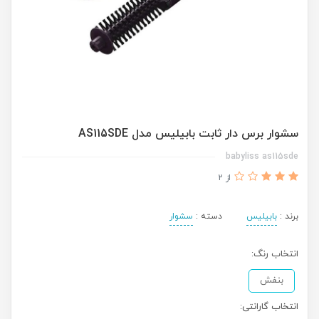
سشوار برس دار ثابت بابیلیس مدل AS115SDE
babyliss as115sde
از 2
برند :
بابیلیس
دسته :
سشوار
انتخاب رنگ:
بنفش
انتخاب گارانتی: