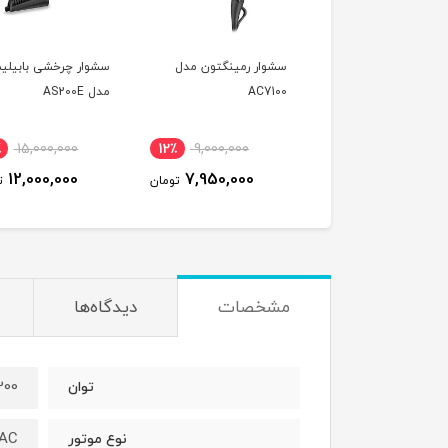
ار حرفه ای رزتی مدل
سشوار رمینگتون مدل
سشوار چرخشی بابیل
9
AC7100
مدل AS200E
٪
15,000,000
12٪
9,000,000
22٪
8,800,000
12,000,000
7,950,000
6,900,000
تومان
تومان
ت
مشخصات
دیدگاه‌ها
2200 
توان
AC
نوع موتور