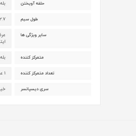
بله
حلقه آویختن
2.7 متر
طول سیم
سایر ویژگی ها
ایتا
بله
متمرکز کننده
1 عدد
تعداد متمرکز کننده
خیر
سری دیسپانسر