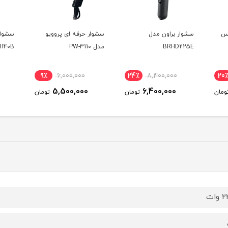
یس
سشوار براون مدل
سشوار حرفه ای پروویو
سشوار
BRHD225E
مدل PW-3110
9140B
9٪
6,000,000
24٪
8,400,000
20
5,500,000
6,400,000
ومان
تومان
تومان
وات