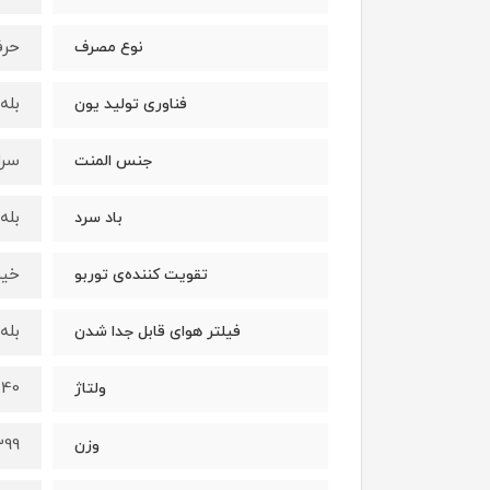
حرف
نوع مصرف
بله
فناوری تولید یون
سرا
جنس المنت
بله
باد سرد
خیر
تقویت کننده‌ی توربو
بله
فیلتر هوای قابل جدا شدن
0240
ولتاژ
399 گر
وزن