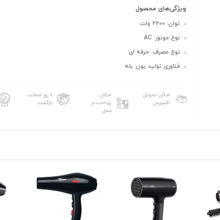
ویژگی‌های محصول
توان: 2200 وات
نوع موتور: AC
نوع مصرف: حرفه ای
فناوری تولید یون: بله
امکان تحویل
امکان
۷ روز ضمانت
اکسپرس
پرداخت در
بازگشت
محل