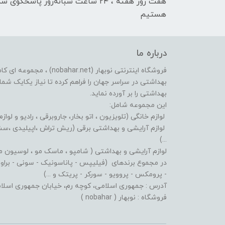
هفت روز هفته ، ۲۴ ساعت شبانه‌روز پاسخگوی ش
هستیم
درباره ما
فروشگاه اینترنتی نوبهار (et
بهداشتی در سراسر جهان را فراهم کرده تا نیاز یکایک شما ع
بهداشتی را بر آورده نماید.
این مجموعه شامل:
لوازم خانگی (تلویزیون ، اتو بخار، جاروبرقی ، رادیو و لوازم
لوازم آرایشی و بهداشتی برقی (ریش تراش ،اپیلیدی ،سشوا
...)
لوازم آرایشی و بهداشتی ( شامپو ، ماسک مو ، لوسیون مو ،
در مجموع برندهای (فیلیپس - پاناسونیک - سونی - براون - 
- پرومکس - پروویو - سورکر - پریتک و ...)
آدرس : جمهوری اسلامی، کوچه رم، خیابان جمهوری اسلامی، پلاک: 619 پاساژ پردیس، طبقه:
فروشگاه : نوبهار ( nobahar )