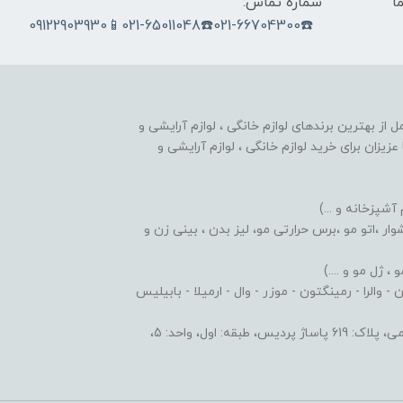
ما
شماره تماس:
☎️021-66704300☎️021-65011048📱09122903930
nobahar.n) ، مجموعه ای کامل از بهترین برندهای لوازم خانگی ، لوازم آرایشی و
زیزان برای خرید لوازم خانگی ، لوازم آرایشی و
 آشپزخانه و ...)
ر ،اتو مو ،برس حرارتی مو، لیز بدن ، بینی زن و
 ژل مو و ....)
والرا - رمینگتون - موزر - وال - ارمیلا - بابیلیس
 اول، واحد: 5،