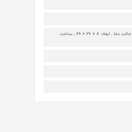
عرض متمرکز کننده: 6 میلی‌متر , 50 درصد صدای کمتر , 2 حالت سرعت و 2 حالت دما , ابعاد: 8 × 26 × 26 , ساخت