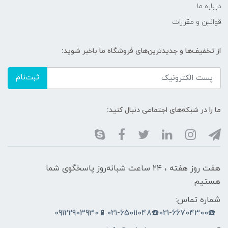
درباره ما
قوانین و مقررات
از تخفیف‌ها و جدیدترین‌های فروشگاه ما باخبر شوید:
ثبت‌نام
ما را در شبکه‌های اجتماعی دنبال کنید:
هفت روز هفته ، ۲۴ ساعت شبانه‌روز پاسخگوی شما
هستیم
شماره تماس:
☎️021-66704300☎️021-65011048📱09122903930