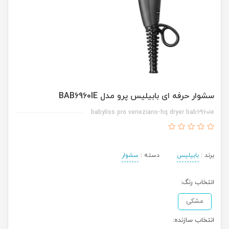
سشوار حرفه ای بابیلیس پرو مدل BAB6960IE
babyliss pro veneziano-hq dryer bab6960ie
برند :
بابیلیس
دسته :
سشوار
انتخاب رنگ:
مشکی
انتخاب سازنده: