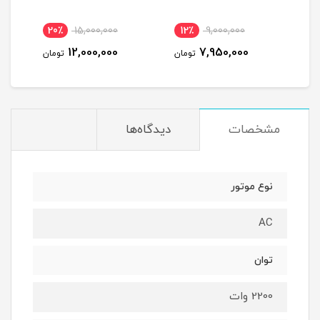
20٪
15,000,000
12٪
9,000,000
2
12,000,000
7,950,000
مان
تومان
تومان
مشخصات
دیدگاه‌ها
نوع موتور
AC
توان
2200 وات