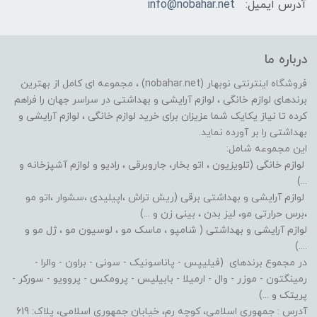
آدرس ایمیل:
info@nobahar.net
درباره ما
فروشگاه اینترنتی نوبهار (nobahar.net) ، مجموعه ای کامل از بهترین
برندهای لوازم خانگی ، لوازم آرایشی و بهداشتی در سراسر جهان را فراهم
کرده تا نیاز یکایک شما عزیزان برای خرید لوازم خانگی ، لوازم آرایشی و
بهداشتی را بر آورده نماید.
این مجموعه شامل:
لوازم خانگی (تلویزیون ، اتو بخار، جاروبرقی ، رادیو و لوازم آشپزخانه و
...)
لوازم آرایشی و بهداشتی برقی (ریش تراش ،اپیلیدی ،سشوار ،اتو مو
،برس حرارتی مو، لیز بدن ، بینی زن و ...)
لوازم آرایشی و بهداشتی ( شامپو ، ماسک مو ، لوسیون مو ، ژل مو و
....)
در مجموع برندهای (فیلیپس - پاناسونیک - سونی - براون - والرا -
رمینگتون - موزر - وال - ارمیلا - بابیلیس - پرومکس - پروویو - سورکر -
پریتک و ...)
آدرس : جمهوری اسلامی، کوچه رم، خیابان جمهوری اسلامی، پلاک: 619