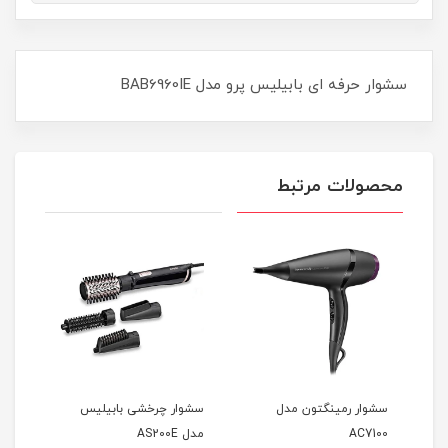
سشوار حرفه ای بابیلیس پرو مدل BAB6960IE
محصولات مرتبط
ل
سشوار رمینگتون مدل
سشوار چرخشی بابیلیس
سشوا
AC7100
مدل AS200E
25E