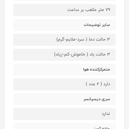
79 متر مکعب بر ساعت
سایر توضیحات
3 حالت دما ( سرد-ملایم-گرم)
3 حالت باد ( خاموش-کم-زیاد)
متمرکزکننده هوا
دارد ( 2 عدد )
سری دیسپانسر
ندارد
حلقه آویز