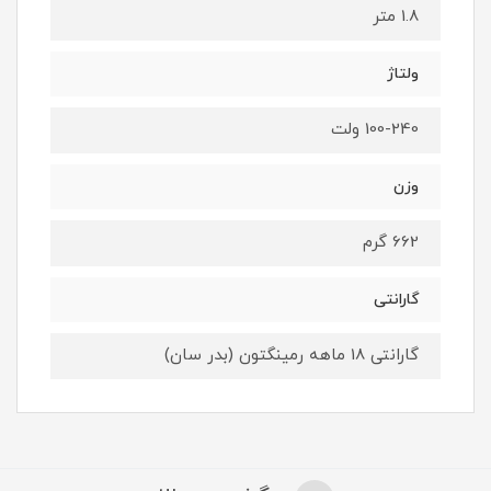
1.8 متر
ولتاژ
100-240 ولت
وزن
662 گرم
گارانتی
گارانتی 18 ماهه رمینگتون (بدر سان)