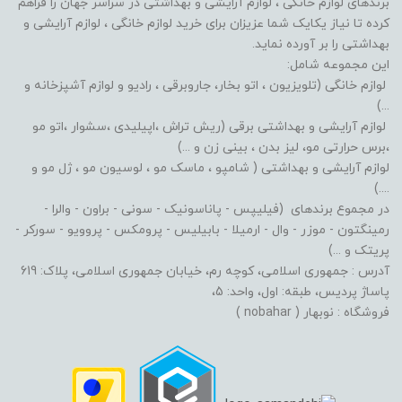
برندهای لوازم خانگی ، لوازم آرایشی و بهداشتی در سراسر جهان را فراهم
کرده تا نیاز یکایک شما عزیزان برای خرید لوازم خانگی ، لوازم آرایشی و
بهداشتی را بر آورده نماید.
این مجموعه شامل:
لوازم خانگی (تلویزیون ، اتو بخار، جاروبرقی ، رادیو و لوازم آشپزخانه و
...)
لوازم آرایشی و بهداشتی برقی (ریش تراش ،اپیلیدی ،سشوار ،اتو مو
،برس حرارتی مو، لیز بدن ، بینی زن و ...)
لوازم آرایشی و بهداشتی ( شامپو ، ماسک مو ، لوسیون مو ، ژل مو و
....)
در مجموع برندهای (فیلیپس - پاناسونیک - سونی - براون - والرا -
رمینگتون - موزر - وال - ارمیلا - بابیلیس - پرومکس - پروویو - سورکر -
پریتک و ...)
آدرس : جمهوری اسلامی، کوچه رم، خیابان جمهوری اسلامی، پلاک: 619
پاساژ پردیس، طبقه: اول، واحد: 5،
فروشگاه : نوبهار ( nobahar )