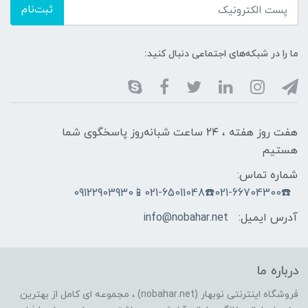
ثبت‌نام
ما را در شبکه‌های اجتماعی دنبال کنید:
هفت روز هفته ، ۲۴ ساعت شبانه‌روز پاسخگوی شما
هستیم
شماره تماس:
☎️021-66704300☎️021-65011048📱09122903930
آدرس ایمیل:
info@nobahar.net
درباره ما
فروشگاه اینترنتی نوبهار (nobahar.net) ، مجموعه ای کامل از بهترین