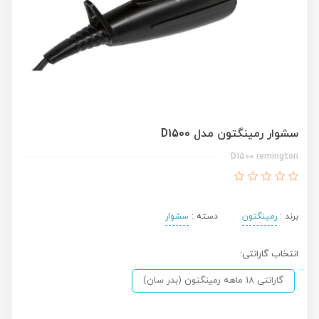
سشوار رمینگتون مدل D1500
D1500 remington
برند :
رمینگتون
دسته :
سشوار
انتخاب گارانتی:
گارانتی 18 ماهه رمینگتون (بدر سان)