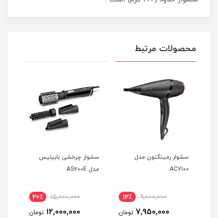
محصولات مرتبط
ل
سشوار رمینگتون مدل
سشوار چرخشی بابیلیس
سشوا
AC7100
مدل AS200E
25E
20٪
15,000,000
12٪
9,000,000
2
12,000,000
7,950,000
مان
تومان
تومان