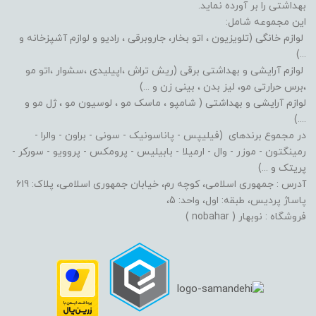
بهداشتی را بر آورده نماید.
این مجموعه شامل:
لوازم خانگی (تلویزیون ، اتو بخار، جاروبرقی ، رادیو و لوازم آشپزخانه و
...)
لوازم آرایشی و بهداشتی برقی (ریش تراش ،اپیلیدی ،سشوار ،اتو مو
،برس حرارتی مو، لیز بدن ، بینی زن و ...)
لوازم آرایشی و بهداشتی ( شامپو ، ماسک مو ، لوسیون مو ، ژل مو و
....)
در مجموع برندهای (فیلیپس - پاناسونیک - سونی - براون - والرا -
رمینگتون - موزر - وال - ارمیلا - بابیلیس - پرومکس - پروویو - سورکر -
پریتک و ...)
آدرس : جمهوری اسلامی، کوچه رم، خیابان جمهوری اسلامی، پلاک: 619
پاساژ پردیس، طبقه: اول، واحد: 5،
فروشگاه : نوبهار ( nobahar )