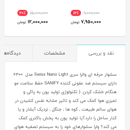
20٪
15,000,000
12٪
9,000,000
2
12,000,000
7,950,000
مان
تومان
تومان
نقد و بررسی
مشخصات
دیدگاه‌ها
سشوار حرفه ای والرا سری Swiss Nano Light مدل 6300
دارای سیستم ضد عفونی کننده SANIFY حفظ سلامت مو
هنگام خشک کردن. ( تکنولوژی تولید یون به پاکی و
تمیزی هوا کمک می کند و تاثیر مشابه نفس کشیدن در
هوای سالم طبیعت , کوه ها , جنگل , نزدیک آبشار و یا
کنار ساحل را دارد.آیا تولید یون به پخش باکتری کمک
می کند؟ ولرا سشوارهای خود را به سیستم تصفیه هوای