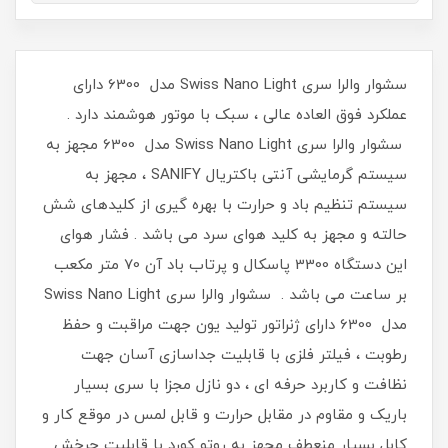
سشوار والرا سری Swiss Nano Light مدل 6300 دارای
عملکرد فوق العاده عالی ، سبک با موتور هوشمند دارد .
سشوار والرا سری Swiss Nano Light مدل 6300 مجهز به
سیستم گرمایشی آنتی باکتریال SANIFY ، مجهز به
سیستم تنظیم باد و حرارت با بهره گیری از کلیدهای شش
حالته و مجهز به کلید هوای سرد می باشد . فشار هوای
این دستگاه 3300 پاسکال و پرتاب باد آن 70 متر مکعب
بر ساعت می باشد . سشوار والرا سری Swiss Nano Light
مدل 6300 دارای ژنراتور تولید یون جهت مراقبت و حفظ
رطوبت ، فیلتر فلزی با قابلیت جداسازی آسان جهت
نظافت و کاربرد حرفه ای ، دو نازل مجزا با سری بسیار
باریک و مقاوم در مقابل حرارت و قابل لمس در موقع کار و
کابل بسیار منعطف مجهز به روتو کورد با قابلیت چرخش