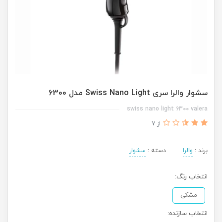
سشوار والرا سری Swiss Nano Light مدل 6300
swiss nano light 6300 valera
از 7
برند :
والرا
دسته :
سشوار
انتخاب رنگ:
مشکی
انتخاب سازنده: