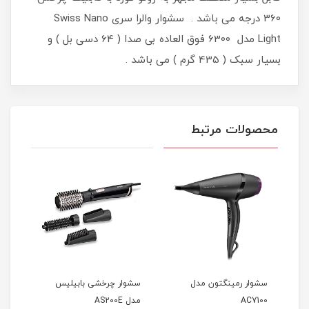
360 درجه می باشد . سشوار والرا سری Swiss Nano
Light مدل 6300 فوق العاده بی صدا ( 64 دسی بل ) و
بسیار سبک ( 435 گرم ) می باشد .
محصولات مرتبط
ل
سشوار رمینگتون مدل
سشوار چرخشی بابیلیس
سشوا
AC7100
مدل AS200E
25E