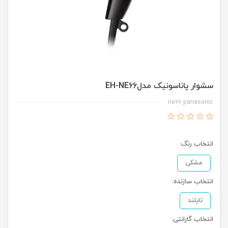
سشوار پاناسونیک مدلEH-NE66
ne66 panasonic
انتخاب رنگ:
مشکی
انتخاب سازنده:
تایلند
انتخاب گارانتی: