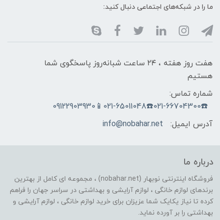
ما را در شبکه‌های اجتماعی دنبال کنید:
هفت روز هفته ، ۲۴ ساعت شبانه‌روز پاسخگوی شما
هستیم
شماره تماس:
☎️021-66704300☎️021-65011048📱09122903930
آدرس ایمیل:
info@nobahar.net
درباره ما
فروشگاه اینترنتی نوبهار (nobahar.net) ، مجموعه ای کامل از بهترین
برندهای لوازم خانگی ، لوازم آرایشی و بهداشتی در سراسر جهان را فراهم
کرده تا نیاز یکایک شما عزیزان برای خرید لوازم خانگی ، لوازم آرایشی و
بهداشتی را بر آورده نماید.