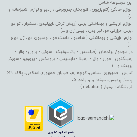
این مجموعه شامل:
لوازم خانگی (تلویزیون ، اتو بخار، جاروبرقی ، رادیو و لوازم آشپزخانه و
...)
لوازم آرایشی و بهداشتی برقی (ریش تراش ،اپیلیدی ،سشوار ،اتو مو
،برس حرارتی مو، لیز بدن ، بینی زن و ...)
لوازم آرایشی و بهداشتی ( شامپو ، ماسک مو ، لوسیون مو ، ژل مو و
....)
در مجموع برندهای (فیلیپس - پاناسونیک - سونی - براون - والرا -
رمینگتون - موزر - وال - ارمیلا - بابیلیس - پرومکس - پروویو - سورکر -
پریتک و ...)
آدرس : جمهوری اسلامی، کوچه رم، خیابان جمهوری اسلامی، پلاک: 619
پاساژ پردیس، طبقه: اول، واحد: 5،
فروشگاه : نوبهار ( nobahar )