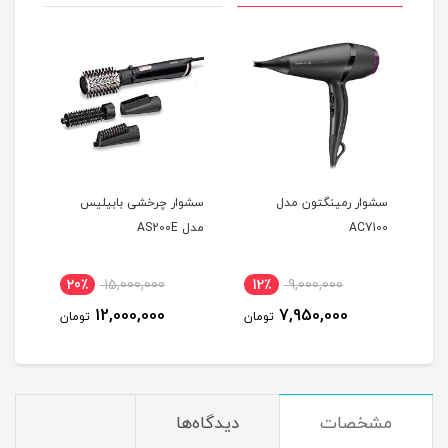
ل
سشوار رمینگتون مدل
سشوار چرخشی بابیلیس
سشوا
AC7100
مدل AS200E
25E
20٪
15,000,000
12٪
9,000,000
2
12,000,000
7,950,000
مان
تومان
تومان
مشخصات
دیدگاه‌ها