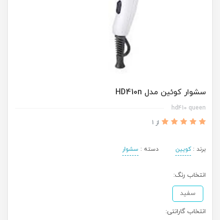
سشوار کوئین مدل HD410n
hd410 queen
از 1
برند :
کویین
دسته :
سشوار
انتخاب رنگ:
سفید
انتخاب گارانتی: