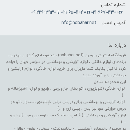
شماره تماس:
☎️021-66704300☎️021-65011048📱09122903930
آدرس ایمیل:
info@nobahar.net
درباره ما
فروشگاه اینترنتی نوبهار (nobahar.net) ، مجموعه ای کامل از بهترین
برندهای لوازم خانگی ، لوازم آرایشی و بهداشتی در سراسر جهان را فراهم
کرده تا نیاز یکایک شما عزیزان برای خرید لوازم خانگی ، لوازم آرایشی و
بهداشتی را بر آورده نماید.
این مجموعه شامل:
لوازم خانگی (تلویزیون ، اتو بخار، جاروبرقی ، رادیو و لوازم آشپزخانه و
...)
لوازم آرایشی و بهداشتی برقی (ریش تراش ،اپیلیدی ،سشوار ،اتو مو
،برس حرارتی مو، لیز بدن ، بینی زن و ...)
لوازم آرایشی و بهداشتی ( شامپو ، ماسک مو ، لوسیون مو ، ژل مو و
....)
در مجموع برندهای (فیلیپس - پاناسونیک - سونی - براون - والرا -