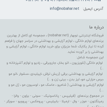
☎️021-66704300☎️021-65011048📱09122903930
آدرس ایمیل:
info@nobahar.net
درباره ما
فروشگاه اینترنتی نوبهار (nobahar.net) ، مجموعه ای کامل از بهترین
برندهای لوازم خانگی ، لوازم آرایشی و بهداشتی در سراسر جهان را فراهم
کرده تا نیاز یکایک شما عزیزان برای خرید لوازم خانگی ، لوازم آرایشی و
بهداشتی را بر آورده نماید.
این مجموعه شامل:
لوازم خانگی (تلویزیون ، اتو بخار، جاروبرقی ، رادیو و لوازم آشپزخانه و
...)
لوازم آرایشی و بهداشتی برقی (ریش تراش ،اپیلیدی ،سشوار ،اتو مو
،برس حرارتی مو، لیز بدن ، بینی زن و ...)
لوازم آرایشی و بهداشتی ( شامپو ، ماسک مو ، لوسیون مو ، ژل مو و
....)
در مجموع برندهای (فیلیپس - پاناسونیک - سونی - براون - والرا -
رمینگتون - موزر - وال - ارمیلا - بابیلیس - پرومکس - پروویو - سورکر -
پریتک و ...)