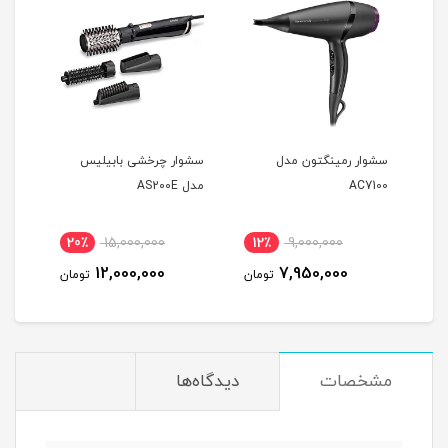
ل
سشوار رمینگتون مدل
سشوار چرخشی بابیلیس
سشوا
AC7100
مدل AS200E
25E
20٪
15,000,000
12٪
9,000,000
2
12,000,000
7,950,000
مان
تومان
تومان
مشخصات
دیدگاه‌ها