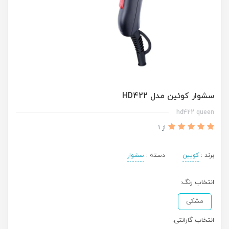
سشوار کوئین مدل HD422
hd422 queen
از 1
برند :
کویین
دسته :
سشوار
انتخاب رنگ:
مشکی
انتخاب گارانتی: