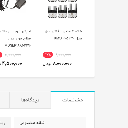
ند شارژ موزر مدل
شانه 6 عددی مگنتی موزر
آداپتور اورجینال ماشی
رای 1887
مدل KM1801-5230
اصلاح موزر مدل
MOSER1881-2290
5,000,000
12٪
9,000,000
17٪
3,000,000
4,500,000
8,000,000
2,500,000
تومان
تومان
ت
مشخصات
دیدگاه‌ها
ری
شانه مخصوص