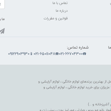
تماس با ما
درباره ما
قوانین و مقررات
ما ر
ما
شماره تماس:
☎️021-66704300☎️021-65011048📱09122903930
nobahar.n) ، مجموعه ای کامل از بهترین برندهای لوازم خانگی ، لوازم آرایشی و
زیزان برای خرید لوازم خانگی ، لوازم آرایشی و
 آشپزخانه و ...)
ر ،اتو مو ،برس حرارتی مو، لیز بدن ، بینی زن و