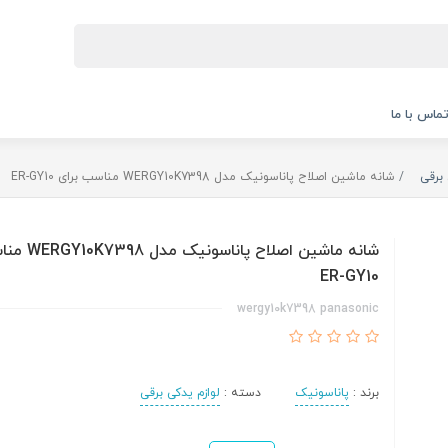
ماس با ما
 برقی
شانه ماشین اصلاح پاناسونیک مدل WERGY10K7398 مناسب برای ER-GY10
شانه ماشین اصلاح پ
ER-GY10
wergy10k7398 panasonic
برند :
پاناسونیک
دسته :
لوازم یدکی برقی