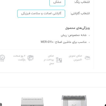
انتخاب رنگ:
مشکی
انتخاب گارانتی:
گارانتی اصالت و سلامت فیزیکی
ویژگی‌های محصول
شانه مخصوص: ریش
مناسب برای ماشین اصلاح: WER-GY10
امکان تحویل
امکان
۷ روز ضمانت
اکسپرس
پرداخت در
بازگشت
محل