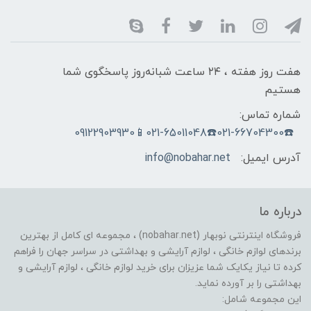
هفت روز هفته ، ۲۴ ساعت شبانه‌روز پاسخگوی شما
هستیم
شماره تماس:
☎️021-66704300☎️021-65011048📱09122903930
آدرس ایمیل:
info@nobahar.net
درباره ما
فروشگاه اینترنتی نوبهار (nobahar.net) ، مجموعه ای کامل از بهترین
برندهای لوازم خانگی ، لوازم آرایشی و بهداشتی در سراسر جهان را فراهم
کرده تا نیاز یکایک شما عزیزان برای خرید لوازم خانگی ، لوازم آرایشی و
بهداشتی را بر آورده نماید.
این مجموعه شامل: