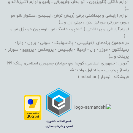
لوازم خانگی (تلویزیون ، اتو بخار، جاروبرقی ، رادیو و لوازم آشپزخانه و
...)
لوازم آرایشی و بهداشتی برقی (ریش تراش ،اپیلیدی ،سشوار ،اتو مو
،برس حرارتی مو، لیز بدن ، بینی زن و ...)
لوازم آرایشی و بهداشتی ( شامپو ، ماسک مو ، لوسیون مو ، ژل مو و
....)
در مجموع برندهای (فیلیپس - پاناسونیک - سونی - براون - والرا -
رمینگتون - موزر - وال - ارمیلا - بابیلیس - پرومکس - پروویو - سورکر -
پریتک و ...)
آدرس : جمهوری اسلامی، کوچه رم، خیابان جمهوری اسلامی، پلاک: 619
پاساژ پردیس، طبقه: اول، واحد: 5،
فروشگاه : نوبهار ( nobahar )