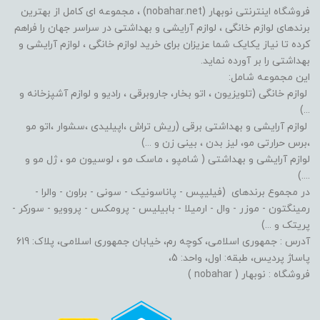
فروشگاه اینترنتی نوبهار (nobahar.net) ، مجموعه ای کامل از بهترین
برندهای لوازم خانگی ، لوازم آرایشی و بهداشتی در سراسر جهان را فراهم
کرده تا نیاز یکایک شما عزیزان برای خرید لوازم خانگی ، لوازم آرایشی و
بهداشتی را بر آورده نماید.
این مجموعه شامل:
لوازم خانگی (تلویزیون ، اتو بخار، جاروبرقی ، رادیو و لوازم آشپزخانه و
...)
لوازم آرایشی و بهداشتی برقی (ریش تراش ،اپیلیدی ،سشوار ،اتو مو
،برس حرارتی مو، لیز بدن ، بینی زن و ...)
لوازم آرایشی و بهداشتی ( شامپو ، ماسک مو ، لوسیون مو ، ژل مو و
....)
در مجموع برندهای (فیلیپس - پاناسونیک - سونی - براون - والرا -
رمینگتون - موزر - وال - ارمیلا - بابیلیس - پرومکس - پروویو - سورکر -
پریتک و ...)
آدرس : جمهوری اسلامی، کوچه رم، خیابان جمهوری اسلامی، پلاک: 619
پاساژ پردیس، طبقه: اول، واحد: 5،
فروشگاه : نوبهار ( nobahar )