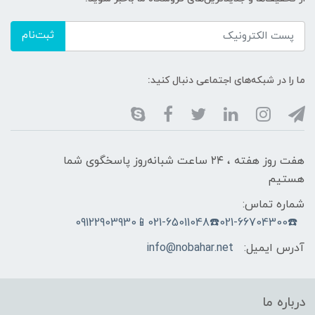
ثبت‌نام
ما را در شبکه‌های اجتماعی دنبال کنید:
هفت روز هفته ، ۲۴ ساعت شبانه‌روز پاسخگوی شما
هستیم
شماره تماس:
☎️021-66704300☎️021-65011048📱09122903930
آدرس ایمیل:
info@nobahar.net
درباره ما