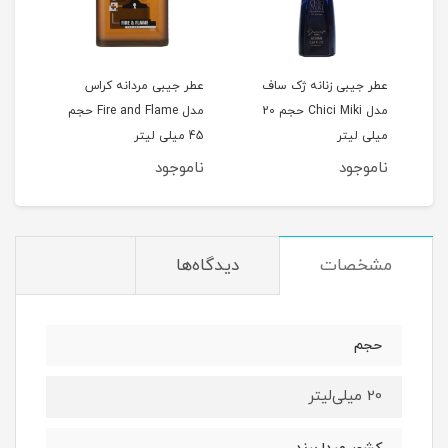
عطر جیبی زنانه ژک ساف
عطر جیبی مردانه کراس
عطر 
لیتر
مدل Chici Miki حجم 20
مدل Fire and Flame حجم
میلی لیتر
45 میلی لیتر
لیتر
ناموجود
ناموجود
نام
مشخصات
دیدگاه‌ها
حجم
20 میلی‌لیتر