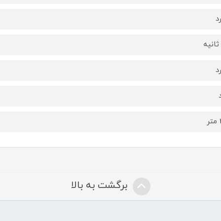
د
د
ر
برگشت به بالا