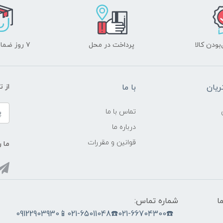
ودن کالا
پرداخت در محل
۷ روز ضمانت بازگشت
یان
با ما
از ت
تماس با ما
درباره ما
قوانین و مقررات
ما ر
ما
شماره تماس:
☎️021-66704300☎️021-65011048📱09122903930