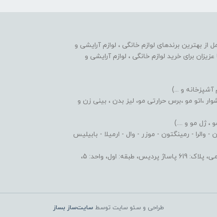
nobahar.n) ، مجموعه ای کامل از بهترین برندهای لوازم خانگی ، لوازم آرایشی و
زیزان برای خرید لوازم خانگی ، لوازم آرایشی و
 آشپزخانه و ...)
ر ،اتو مو ،برس حرارتی مو، لیز بدن ، بینی زن و
 ژل مو و ....)
والرا - رمینگتون - موزر - وال - ارمیلا - بابیلیس
 اول، واحد: 5،
طراحی و سئو سایت توسط
سایت‌ساز بساز