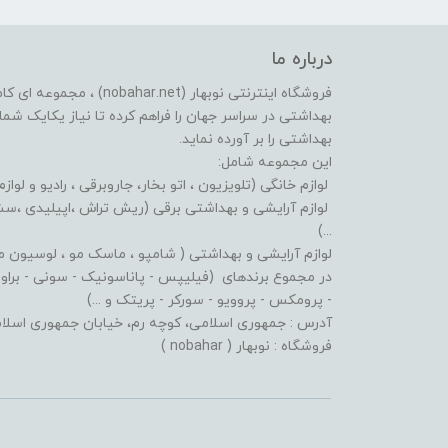
درباره ما
فروشگاه اینترنتی نوبهار (et
بهداشتی در سراسر جهان را فراهم کرده تا نیاز یکایک شما ع
بهداشتی را بر آورده نماید.
این مجموعه شامل:
لوازم خانگی (تلویزیون ، اتو بخار، جاروبرقی ، رادیو و لوازم
لوازم آرایشی و بهداشتی برقی (ریش تراش ،اپیلیدی ،سشوا
...)
لوازم آرایشی و بهداشتی ( شامپو ، ماسک مو ، لوسیون مو ،
در مجموع برندهای (فیلیپس - پاناسونیک - سونی - براون - 
- پرومکس - پروویو - سورکر - پریتک و ...)
آدرس : جمهوری اسلامی، کوچه رم، خیابان جمهوری اسلامی، پلاک: 619 پاساژ پردیس، طبقه:
فروشگاه : نوبهار ( nobahar )