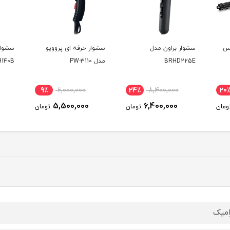
یس
سشوار براون مدل
سشوار حرفه ای پروویو
سشوار
BRHD225E
مدل PW-3110
9140B
9٪
6,000,000
24٪
8,400,000
20
5,500,000
6,400,000
ومان
تومان
تومان
میک