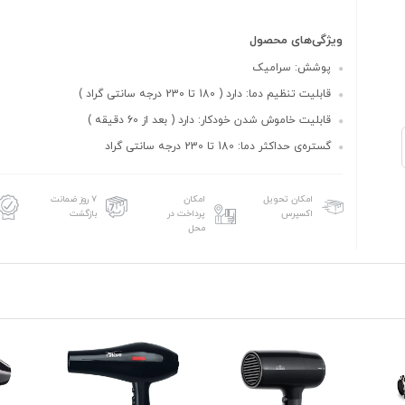
ویژگی‌های محصول
پوشش: سرامیک
قابلیت تنظیم دما: دارد ( 180 تا 230 درجه سانتی گراد )
قابلیت خاموش شدن خودکار: دارد ( بعد از 60 دقیقه )
گستره‌ی حداکثر دما: 180 تا 230 درجه سانتی گراد
امکان تحویل
امکان
۷ روز ضمانت
اکسپرس
پرداخت در
بازگشت
محل