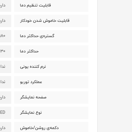
دارد ( 180 تا 230
قابلیت تنظیم دما
دارد (
قابلیت خاموش شدن خودکار
180 تا 230 درجه سانتی گر
گستره‌ی حداکثر دما
230 درجه سانتی
حداکثر دما
ندار
نرم کننده یونی
ندار
عملکرد توربو
دارد
صفحه نمایشگر
LED
نوع نمایشگر
دارد
دکمه‌ی روشن/خاموش