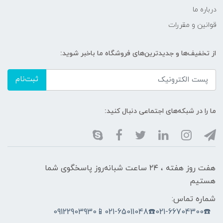
درباره ما
قوانین و مقررات
از تخفیف‌ها و جدیدترین‌های فروشگاه ما باخبر شوید:
ثبت‌نام
ما را در شبکه‌های اجتماعی دنبال کنید:
هفت روز هفته ، ۲۴ ساعت شبانه‌روز پاسخگوی شما
هستیم
شماره تماس:
☎️021-66704300☎️021-65011048📱09122903930