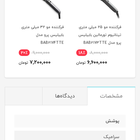
فرکننده مو شیگلم سایز 25
فرکننده مو 25 میلی متری
فرکننده مو 32 میلی متری
فرکن
تیتانیوم تورمالین بابیلیس
بابیلیس پرو مدل
پرو مدل BAB2173TTE
BAB2174TTE
متری
TTE
20٪
9,000,000
18٪
8,000,000
1
7,200,000
6,600,000
مان
تومان
تومان
مشخصات
دیدگاه‌ها
پوشش
سرامیک