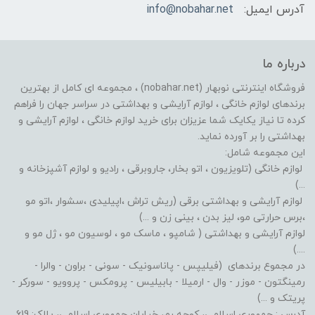
آدرس ایمیل:
info@nobahar.net
درباره ما
فروشگاه اینترنتی نوبهار (nobahar.net) ، مجموعه ای کامل از بهترین
برندهای لوازم خانگی ، لوازم آرایشی و بهداشتی در سراسر جهان را فراهم
کرده تا نیاز یکایک شما عزیزان برای خرید لوازم خانگی ، لوازم آرایشی و
بهداشتی را بر آورده نماید.
این مجموعه شامل:
لوازم خانگی (تلویزیون ، اتو بخار، جاروبرقی ، رادیو و لوازم آشپزخانه و
...)
لوازم آرایشی و بهداشتی برقی (ریش تراش ،اپیلیدی ،سشوار ،اتو مو
،برس حرارتی مو، لیز بدن ، بینی زن و ...)
لوازم آرایشی و بهداشتی ( شامپو ، ماسک مو ، لوسیون مو ، ژل مو و
....)
در مجموع برندهای (فیلیپس - پاناسونیک - سونی - براون - والرا -
رمینگتون - موزر - وال - ارمیلا - بابیلیس - پرومکس - پروویو - سورکر -
پریتک و ...)
آدرس : جمهوری اسلامی، کوچه رم، خیابان جمهوری اسلامی، پلاک: 619