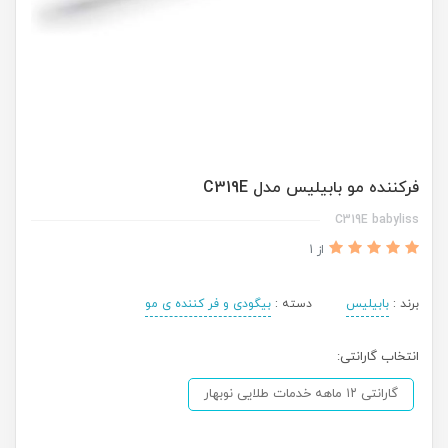
فرکننده مو بابیلیس مدل C319E
C319E babyliss
از 1
برند :
بابیلیس
دسته :
بیگودی و فر کننده ی مو
انتخاب گارانتی:
گارانتی ۱۲ ماهه خدمات طلایی نوبهار